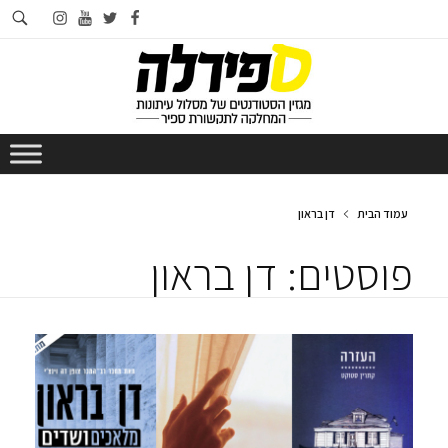
חי
instagram
youtube
twitter
facebook
בא
עמוד הבית
דן בראון
פוסטים: דן בראון