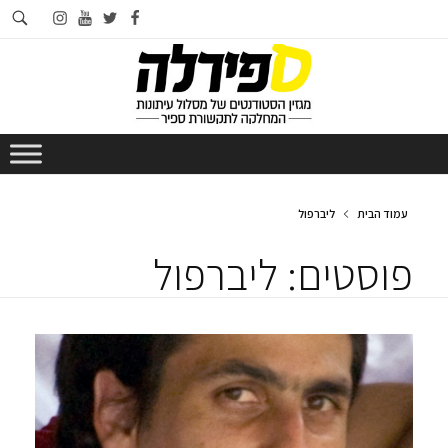
חי
instagram
youtube
twitter
facebook
בא
עמוד הבית
ליברפול
פוסטים: ליברפול