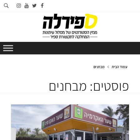
חי
instagram
youtube
twitter
facebook
בא
עמוד הבית
מבחנים
פוסטים: מבחנים