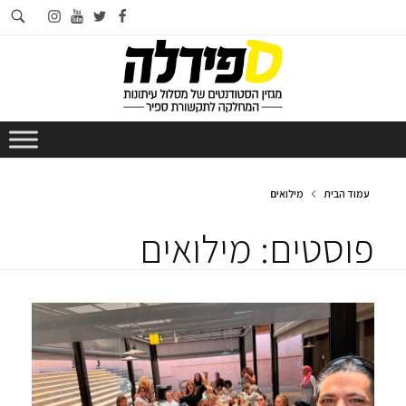
חי
instagram
youtube
twitter
facebook
בא
עמוד הבית
מילואים
פוסטים: מילואים