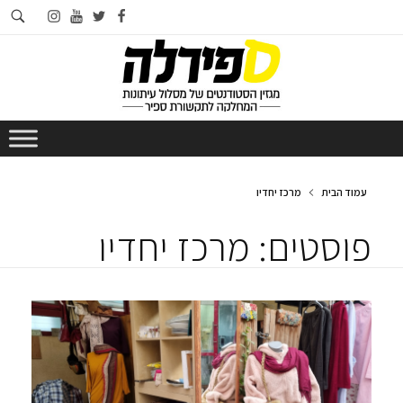
חי
instagram
youtube
twitter
facebook
בא
עמוד הבית
מרכז יחדיו
פוסטים: מרכז יחדיו