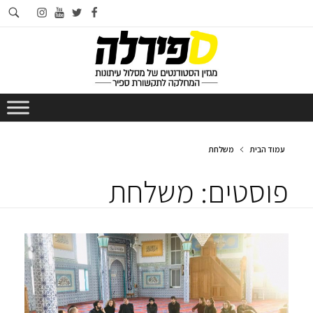
חי
instagram
youtube
twitter
facebook
בא
עמוד הבית
משלחת
פוסטים: משלחת