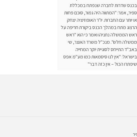
בכנס שדרות לחברה שנפתח במכללת
ספיר, אמר: "המתווה היה גמור, סוכם פחות
או יותר עם החברות. יו"ר האופוזיציה יצחק
הרצוג מתח במהלך הכנס ביקורת חריפה על
ראש הממשלה נתניהו ואמר כי הוא "ראש
ממשלה חלש". מנכ"ל משרד האוצר, שי
באב"ד התייחס לסוגיית יוקר המחייה
בישראל: "אין לנו סיסמאות כמו מע"מ אפס
שיפתרו הכול – אין כזה דבר"
יר