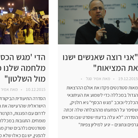
"אני רוצה שאנשים ישנו
הדי 'מגש הכסף'
את המציאות"
מלחמה שלנו 
מול השלטון"
19.12.2015
מאת
אמיר סגל
מאות סטודנטים פקדו את אולם ההרצאות
10.12.2015
מאת
אמיר 
הגדול במכללה כדי לשמוע את העיתונאי
הסדרה התיעודית הביקורת
הכלכלי וכוכב "מגש הכסף" גיא רולניק,
הישראלית שהרעישה את ה
שסיפר על הפתעתו מההצלחה שלה זכתה
לדרום עם הפגנות, הקרנות 
הסדרה: "לא עלה בדעתי שסרט שבו מראים
מומחים. התגובות במכללה 
גרפים ונתונים – יגיע למיליון צפיות"
סטודנטים נלהבים שרק מ
להפגין, יש גם כאלו שלא מ