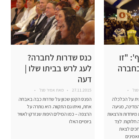
: "זו
כנס שדרות לחברה?
כחברה
לעג לרש בביתו שלו |
דעה
סגל
27.11.2015
מאת
אמיר סגל
ית על הכלכלה
הפנס הקטן שכוון על שדרות כבה באבחה
מדינה, מגיעה
אחת, ואיתו גם התקווה. היא נותרה על
מיוחדות והרצאות
הרצפה – כמו המילים היפות שנזרקו לאוויר
חלוקות: לצד
ביומיים האלו
חכים לצאת
אמינים