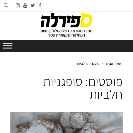
חי
instagram
youtube
twitter
facebook
בא
עמוד הבית
סופגניות חלביות
פוסטים: סופגניות
חלביות