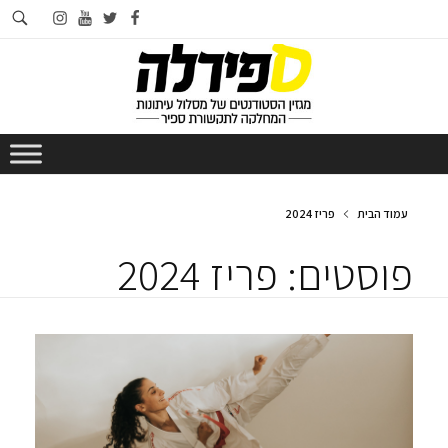
חי
instagram
youtube
twitter
facebook
בא
עמוד הבית
פריז 2024
פוסטים: פריז 2024