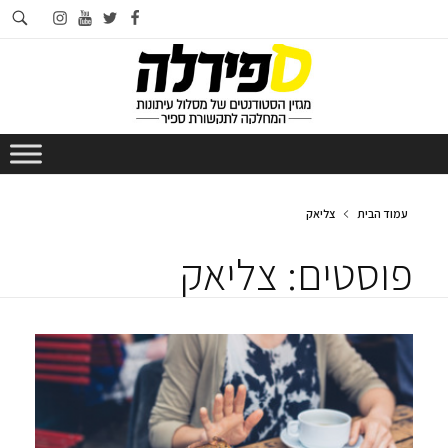
חי
instagram
youtube
twitter
facebook
בא
עמוד הבית
צליאק
פוסטים: צליאק