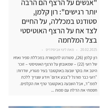
"אנשים על הרצף הם הרבה
יותר רגישים": רון קלמן,
סטודנט במכללה, על החיים
לצד אח על הרצף האוטיסטי
בצל המלחמה
20.02.2025
מאת
לינוי אביסידריס
רון קלמן (26), סטודנט לתקשורת במכללת ספיר ואחיו
של רועי (22) – שמאובחן על הרצף האוטיסטי – זוכר
היטב את בוקר שבעה באוקטובר בעיר מגוריו, שדרות:
"רועי כבר מורגל ל'צבע אדום' ויודע שצריך ללכת
לממ"ד, אבל השבעה באוקטובר טרף את הקלפים.
חסמתי את הדלת עם ספות ...