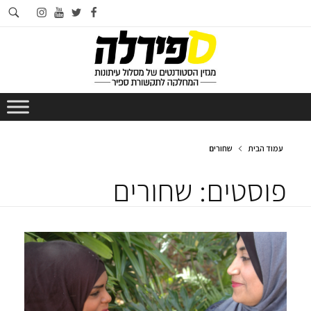
חי
instagram
youtube
twitter
facebook
בא
עמוד הבית
שחורים
פוסטים: שחורים