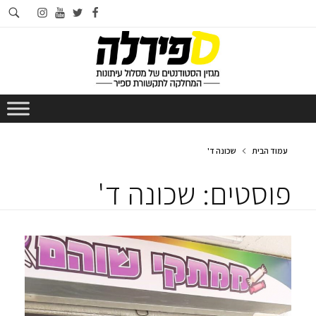
חי
instagram
youtube
twitter
facebook
בא
עמוד הבית
שכונה ד'
פוסטים: שכונה ד'