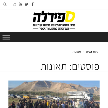
חי
instagram
youtube
twitter
facebook
בא
עמוד הבית
תאונות
פוסטים: תאונות