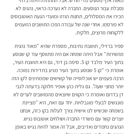
מאות אלף נוסעים מדי חודש. אבל ההתחלה היתה בלתי
נסבלת עבור הנוסעים. החברה לא נערכה כראוי, נהגים לא
הכירו את המסלולים, תחנות הוזזו ומועדי הגעת האוטובוסים
לא פורסמו. אחרי שנה של עבודה הפכו התושבים הזועמים
ללקוחות מרוצים, חלקית.
ספיר ברזילי, תושבת נתיבות, מספרת שהיא "מאוד נהנית
מהשירות" אבל היתה שמחה אם היה מתווסף עוד קו שנוסע
בתוך העיר מלבד קו 5. סימה בן דוד, גם היא תושבת העיר,
אומרת כי "קו 5 שנוסע בתוך העיר מגיע בתדירות נמוכה.
הרבה פעמים יש אוכלוסייה של קשישים שממתינים לקו הזה
יותר מחצי שעה". גם גלית כהן-אופיר חלוקה בדעתה לגבי
דן בדרום ואומרת כי הקווים שיוצאים מהמושבים לערים לא
מונגשים לבעלי מוגבלויות. יחד עם זאת, היא "מציינת
בשמחה שכשיש לנו אישית צורך לעלות בקו כזה, אנחנו
יוצרים קשר עם משרדי החברה ושולחים אוטובוס נגיש.
הנהגים נחמדים ואדיבים, אבל זה אמור להיות נגיש באופן