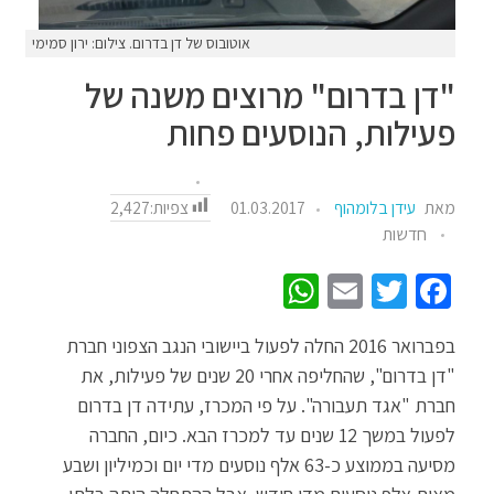
אוטובוס של דן בדרום. צילום: ירון סמימי
"דן בדרום" מרוצים משנה של
פעילות, הנוסעים פחות
צפיות:
2,427
מאת
עידן בלומהוף
01.03.2017
חדשות
W
E
T
Fa
h
m
wi
ce
בפברואר 2016 החלה לפעול ביישובי הנגב הצפוני חברת
at
ail
tt
b
"דן בדרום", שהחליפה אחרי 20 שנים של פעילות, את
sA
er
o
חברת "אגד תעבורה". על פי המכרז, עתידה דן בדרום
p
o
לפעול במשך 12 שנים עד למכרז הבא. כיום, החברה
p
k
מסיעה בממוצע כ-63 אלף נוסעים מדי יום וכמיליון ושבע