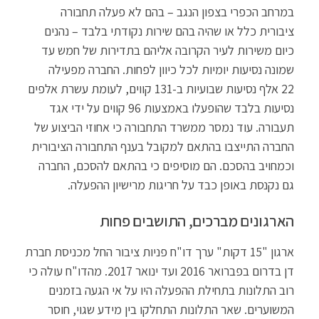
במרחב הכפרי בצפון הנגב – בהם לא פעלה תחבורה
ציבורית כלל או שהיה בהם שירות נקודתי בלבד – נהנים
כיום משירות לעיר הקרובה אליהם בתדירות של חמש עד
שמונה נסיעות יומיות לכל כיוון לפחות. החברה מפעילה
22 אלף נסיעות שבועיות ב-131 קווים, לעומת עשרת אלפים
נסיעות בלבד שהופעלו באמצעות 96 קווים על ידי אגד
תעבורה. עוד נמסר ממשרד התחבורה כי אחוזי הביצוע של
החברה התייצבו בהתאם למקובל בענף התחבורה הציבורית
וכמחויב בהסכם. הם מוסיפים כי בהתאם להסכם, החברה
גם נקנסת באופן כבד על חריגות מרישיון ההפעלה.
הארגונים מברכים, התושבים פחות
ארגון "15 דקות" ערך דו"ח פניות ציבור החל מכניסת חברת
דן בדרום בפברואר 2016 ועד ינואר 2017. מהדו"ח עולה כי
רוב התלונות בתחילת ההפעלה היו על אי הגעה בזמנים
המשוערים. שאר התלונות התחלקו בין מידע שגוי, חוסר