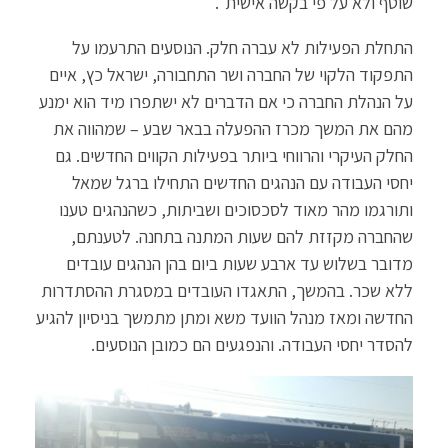
שוטף ולא על פי בקשה אישית".
התחלת הפעילות לא עברה חלק. הנוסעים התרעמו על
התפקוד הלקוי של החברה ושר התחבורה, ישראל כץ, איים
על הנהלת החברה כי אם הדברים לא ישתפרו מיד הוא ימנע
מהם את המשך מכרז ההפעלה בבאר שבע – שמהווה את
החלק העיקרי והרווחי ביותר בפעילות הקווים החדשים. גם
יחסי העבודה עם הנהגים החדשים התחילו ברגל שמאל
ותורגמו מהר מאוד לסכסוכים ושביתות, כשהנהגים טענו
שהחברה מקזזת להם שעות המתנה בתחנה. לטענתם,
מדובר בשלוש עד ארבע שעות ביום בהן הנהגים עובדים
ללא שכר. בהמשך, התאגדו העובדים במסגרת ההסתדרות
החדשה ומאז מנהל הוועד משא ומתן מתמשך בניסיון להגיע
להסדר יחסי העבודה. והנפגעים הם כמובן הנוסעים.