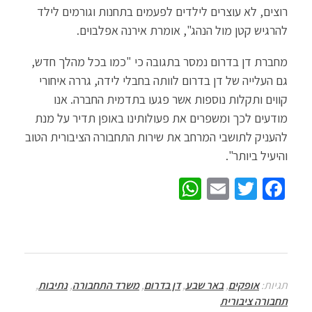
רוצים, לא עוצרים לילדים לפעמים בתחנות וגורמים לילד
להרגיש קטן מול הנהג", אומרת אירנה אפלבוים.
מחברת דן בדרום נמסר בתגובה כי "כמו בכל מהלך חדש,
גם העלייה של דן בדרום לוותה בחבלי לידה, גררה איחורי
קווים ותקלות נוספות אשר פגעו בתדמית החברה. אנו
מודעים לכך ומשפרים את פעולותינו באופן תדיר על מנת
להעניק לתושבי המרחב את שירות התחבורה הציבורית הטוב
והיעיל ביותר".
W
E
T
Fa
h
m
wi
ce
at
ail
tt
b
sA
er
o
p
o
תגיות:
אופקים
,
באר שבע
,
דן בדרום
,
משרד התחבורה
,
נתיבות
,
p
k
תחבורה ציבורית