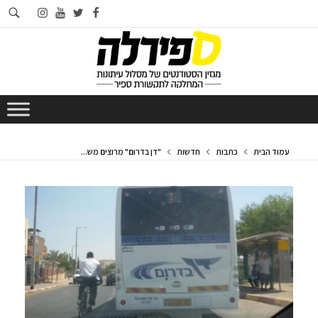
חי
instagram
youtube
twitter
facebook
בא
עמוד הבית
כתבות
חדשות
"דן בדרום" מרוצים מש...