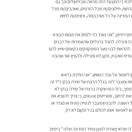
הולכת כי המצעד הזה מראה שבירושלים וכך גם
תות, חילונים/ות מכל הזרמים, ואוהבים/ות מכל
המדינה על כל מורכבותה, ורוצים/ות לחיות
טעמים דתיים, "אני צועד כדי לקיים את מצוות הבורא
 והכלה. להגיד ברגליים שהאמירות של רבנים
 להראות לבני נוער המפקפקים בקיומם שיש להם
ודית אוהבת, מקבלת ומכילה ולהפיץ אור ואהבה
ך רצון לשמור על ערך השוויון. "אני הולכת בראש
יות ומעבר לזה בגלל הרצח של שירה בנקי ז"ל זה
ה ממך, כזה כמו שקרה ברצח של שירה בנקי לא
את לרחוב, סטרייטים או גאים, כי צריך להוציא את
שונה. להבין שמעבר לנטייה מינית או מגדר או
יש לאפשר אותו לכולם בכל מקום לא רק
שווינפלד (32) מחיפה כשאמרה שהיא צועדת למען עתיד המדינה שלנו " בימים