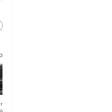
כ
זא
הס