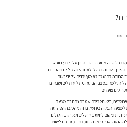
דת?
דשות
מו בכל שנה מתעורר שוב הדיון על מדוע דווקא
מה צריך את זה בכלל. לאחר שנה מלאת תהפוכות
וחה להתנגד לאימוץ ילדים על ידי זוגות
ל הסלמה במצב הביטחוני של ירושלים ושנתיים
ייטים צועדים.
ת הולכת למצעד בירושלים שאלתי את גאיה, (23) מירושלים, היא הסבירה שמבחינתה זה מצעד
ת למצעד הגאווה בירושלים זה מהסיבה הפשוטה
כות ומקום לחיות בירושלים ולא רק בירושלים
ה הגאה ואני מאמינה ותומכת במאבקם לשוויון