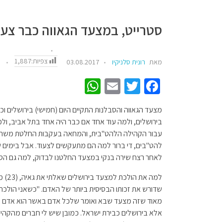
סטרייט, במצעד הגאווה כבר צע
צפיות:
1,887
מאת
רונית סלניקיו
03.08.2017
ח
W
E
T
Fa
h
m
wi
ce
מצעד הגאווה והסבלנות התקיים היום (חמישי) בירושלים וכ
at
ail
tt
b
בירושלים, ולמה עוד אחד אם כבר היה אחד בתל אביב, ול
sA
er
o
עבור הקהילה הלהט"בית, והמחאה בעקבות החלטת משרד הרו
p
o
להט"בים, די ברור למה הם מתעקשים לצעוד. אבל בימים ש
לאחר רצח שירה בנקי במצעד החלטנו לבדוק, למה גם הסטר
p
k
למה א
שדורש את זכותו הבסיסית ביותר של האדם. "כשאני הולכ
מאוד שזה מצעד שבא ואומר שלכל אדם באשר הוא אדם יש ז
אלא בירושלים כבירת ישראל. כמובן שיש לי חברים מהקהיל