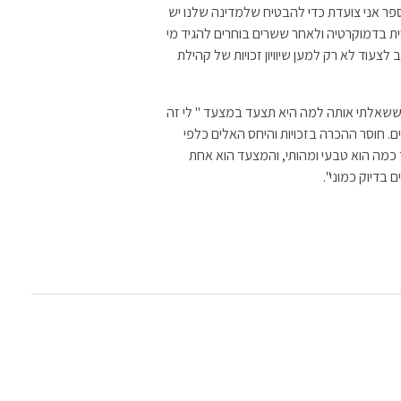
ר אני צועדת כדי להבטיח שלמדינה שלנו יש
ית בדמוקרטיה ולאחר ששרים בוחרים להגיד מי
צעוד לא רק למען שיוויון זכויות של קהילת
זאת אומרת? זה לא ברור?" ענתה לי ענבל בת ה25 כששאלתי אותה למה היא תצעד במצעד " לי זה
ם. חוסר ההכרה בזכויות והיחס האלים כלפי
כמה הוא טבעי ומהותי, והמצעד הוא אחת
בדיוק כמוני".