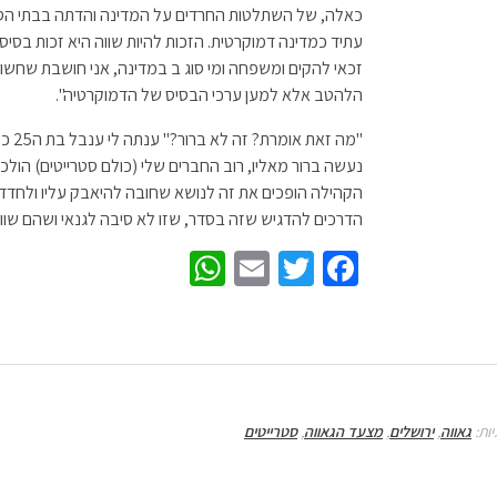
כאלה, של השתלטות החרדים על המדינה והדתה בבתי הספ
עתיד כמדינה דמוקרטית. הזכות להיות שווה היא זכות בסיס
זכאי להקים ומשפחה ומי סוג ב במדינה, אני חושבת שחשוב ל
הלהטב אלא למען ערכי הבסיס של הדמוקרטיה".
"מה 
נעשה ברור מאליו, רוב החברים שלי (כולם סטרייטים) הולכי
הקהילה הופכים את זה לנושא שחובה להיאבק עליו ולחדד 
הדרכים להדגיש שזה בסדר, שזו לא סיבה לגנאי ושהם שווים 
W
E
T
Fa
h
m
wi
ce
at
ail
tt
b
sA
er
o
p
o
יות:
גאווה
,
ירושלים
,
מצעד הגאווה
,
סטרייטים
p
k