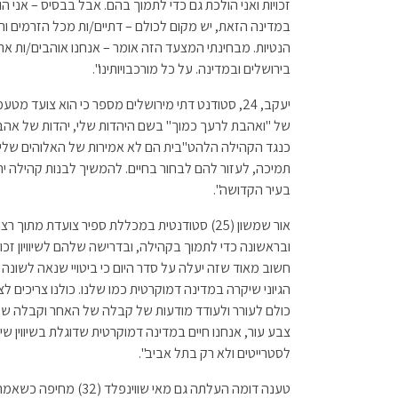
זכויות ואני הולכת גם כדי לתמוך בהם. אבל בבסיס – אני 
במדינה הזאת, יש מקום לכולם – דתיים/ות מכל הזרמים והד
הנטיות. מבחינתי המצעד הזה אומר – אנחנו אוהבים/ות את 
בירושלים ובמדינה. על כל מורכבויותינו".
יעקב, 24, סטודנט דתי מירושלים מספר כי הוא צועד מ
של "ואהבת לרעך כמוך" בשם היהדות שלי, יהדות של אהבה
כנגד הקהילה הלהט"בית הם לא אמירות של האלוהים שלי.
תמיכה, לעזור להם לבחור בחיים. להמשיך לבנות קהילה יה
בעיר הקדושה".
אור שמשון (25) סטודנטית במכללת ספיר צועדת מתו
ובראשונה כדי לתמוך בקהילה, ובדרישה שלהם לשיוויון זכו
חשוב מאוד שזה יעלה על סדר היום כי ביטויי שנאה לשונ
הגיוני שיקרה במדינה דמוקרטית כמו שלנו. כולנו צריכים לצ
כולם לעורר ולעודד מודעות של קבלה של האחר וקבלה של ה
צבע עור, אנחנו חיים במדינה דמוקרטית שדוגלת בשיווין ש
לסטרייטים ולא רק בתל אביב".
טענה דומה העלתה גם מאי 