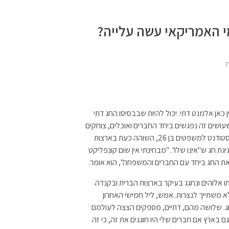
י האמריקאי עשה עלייה?
אן אלמנט דתי. יכול להיות שבבסיסו החג דתי
שעושים זה נפגשים ביחד החברים ואוכלים, צוחקים
ומדברים ועם זה אני יכול להתחבר", כך מספר נועם לבנון, סטודנט למשפטים בן 26, השוהה כעת בארצות
יגת חג ש"אינו שלו". "מבחינתי אין שום קונפליקט
וגג את החג ביחד עם החברים והמשפחה", הוא אומר.
ו אלוהים ונחגג בעיקר בארצות הברית ובקנדה.
לא משתייך לנצרות. אמש, ליל חמישי האחרון
ג. שלושה מהם, דתיים, מספקים הצצה לעולמם
ם בארץ אם חברים שלי היו חוגגים את זה, כי זה