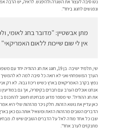
נטו סיבה לעצור את השגרה ולהיפגש. לראיה, יש הרבה א
ונפגשים לחגוג ביחד".
מתן אבשטיין: "מדובר בחג לאומי, ו
אין לי שום שייכות ללאום האמריקאי"
שי, תלמיד ישיבה בן 19, חוגג את חג ההודי
הערך המשפחתי ואני לא רואה כל סיבה למה לא להמשיך לחג
נפוץ בקרב האמריקאים בארץ כשיש ריכוז גבוה. לא רק אני ח
אנחנו אוכלים הערב עם חברים בקיסריה, אך גם במודיעין ובר
את חג ההודיה". שי מספר מדוע מבחינתו חשוב להתכנס בכל
כאן עדיין את נושא הזהות. חלק ניכר מהזהות שלי היא אמרי
הדברים הטובים מהזהות הזאת ומשאיל אותה גם כאן בארץ
שבו כל אחד מודה לאל על הדברים הטובים שיש לו. מבחינ
מתנקזים לערב אחד".