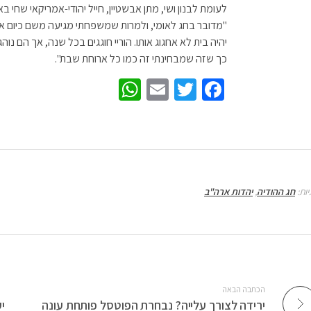
לעומת לבנון ושי, מתן אבשטיין, חייל יהודי-אמריקאי שחי ב
"מדובר בחג לאומי, ולמרות שמשפחתי מגיעה משם כיום אין 
יהיה בית לא אחגוג אותו. הוריי חוגגים בכל שנה, אך הם נ
כך שזה שמבחינתי זה כמו כל ארוחת שבת".
W
E
T
Fa
h
m
wi
ce
at
ail
tt
b
sA
er
o
p
o
יות:
חג ההודיה
,
יהדות ארה"ב
p
k
הכתבה הבאה
ירידה לצורך עלייה? נבחרת הפוטסל פותחת עונה