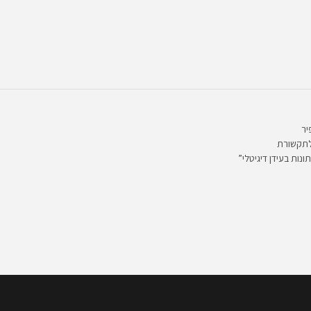
יר
לתקשורת
ונות בעידן דיגיטלי”