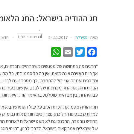
חג ההודיה בישראל: החג הלאומ
צפיות:
1,921
מאת
ספירלה
24.11.2017
חדשות
W
E
T
Fa
h
m
wi
ce
"החגים פה בתחושה של מפגשים משפחתיים וחברתיים, אין כ
at
ail
tt
b
אך כיום האווירה אינה כזאת, אין בה כל סממן דתי, כל מה 
sA
er
o
p
o
הברית וחוגג את החג. מבחינתו של לבנון, אין שום בעיה בחג
עם היהדות. בין אם הייתי מוסלמי, בהאי או יהודי, הייתי ח
p
k
חג ההודיה מסמן את הכרת הטוב על יבול הסתיו שהביא אית
למרות שבבסיסו החל כחג נוצרי, כיום חוגגים אותו גם מי ש
בחודש נובמבר, התכנסו גם לא מעט ישראלים לארוחת הח
של ישראלים אמריקאים בישראל. לדברי לבנון, "הייתי חוגג ג