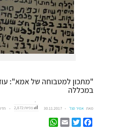
"מתכון למטבוחה של אמא": עוד 
במכללה
צפיות:
2,872
מאת
אמיר סגל
30.11.2017
חדש
W
E
T
Fa