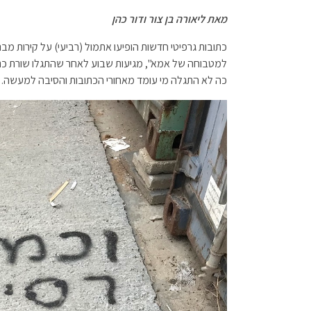
h
m
wi
ce
מאת ליאורה בן צור ודור כהן
at
ail
tt
b
sA
er
o
כתובות גרפיטי חדשות הופיעו אתמול (רביעי) על קירות מ
למטבוחה של אמא", מגיעות שבוע לאחר שהתגלו שורת כתו
p
o
כה לא התגלה מי עומד מאחורי הכתובות והסיבה למעשה.
p
k