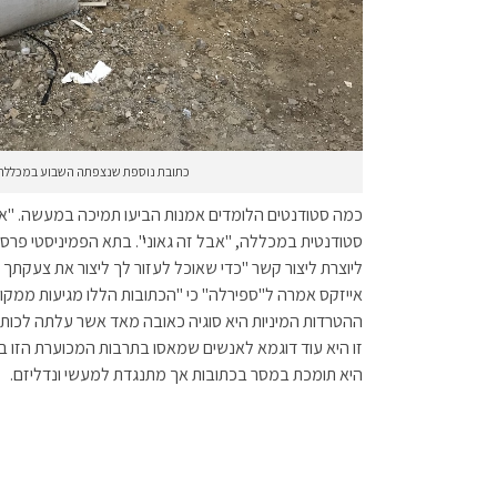
כתובת נוספת שנצפתה השבוע במכללה. 
כמה סטודנטים הלומדים אמנות הביעו תמיכה במעשה. "אני 
סטודנטית במכללה, "אבל זה גאוני". בתא הפמיניסטי פרס
ליוצרת ליצור קשר "כדי שאוכל לעזור לך ליצור את צעקתך ב
אייזקס אמרה ל"ספירלה" כי "הכתובות הללו מגיעות ממקום
ההטרדות המיניות היא סוגיה כאובה מאד אשר עלתה לכות
זו היא עוד דוגמא לאנשים שמאסו בתרבות המכוערת הזו ב
היא תומכת במסר בכתובות אך מתנגדת למעשי ונדליזם.