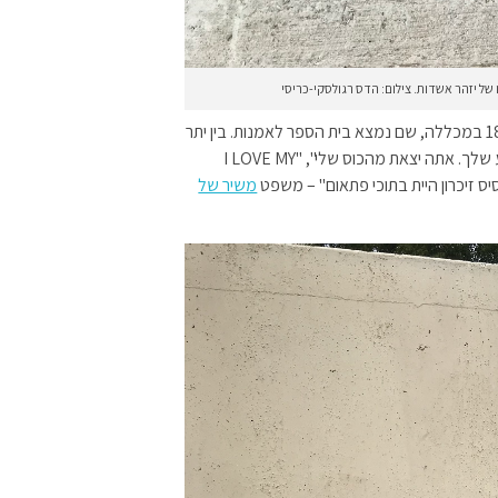
ו של יזהר אשדות. צילום: הדס רגולסקי-כריסי
רוב המבנים עליהם נכתבו הכתובות היו באזור בניין מספר 18 במכללה, שם נמצא בית הספר לאמנות. בין יתר
הכתובות, הופיעו כמה משפטים כמו "אני לא יצאתי מהצלע שלך. אתה יצאת מהכוס שלי", "I LOVE MY
משיר של