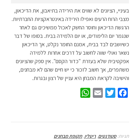
בעיניי, הציונים לא שווים את הירידה בתיאבון, את הדיכאון,
מצבי הרוח הרעים ואפילו הירידה באינטראקציות החברתיות.
הרגשת הדיכאון וחוסר החשק לאכול ממשיכים גם לאחר
שנגמר יום הלימודים, או יום הלמידה בבית. בסופו של דבר
כשיושבים לבד בבית, אמנם החומר נקלט, אך הדיכאון
נשאר ואולי שווה לחשוב על דרכים אחרות ללמידה
אפקטיבית שלא בעזרת "כדור הקסם". אין ספק שהציונים
משתפרים, אך חשוב לזכור כי יש חיים שהם לא מבחנים,
והישיבה לקראת המבחן היא עניין של רצון ובגרות.
W
E
T
Fa
h
m
wi
ce
at
ail
tt
b
sA
er
o
p
o
תגיות:
סטודנטים
,
ריטלין
,
תקופת מבחנים