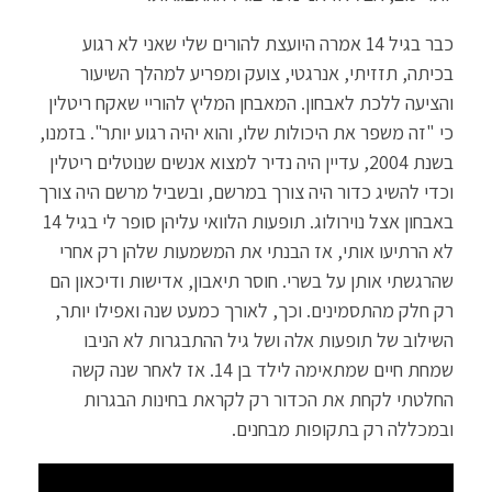
כבר בגיל 14 אמרה היועצת להורים שלי שאני לא רגוע
בכיתה, תזזיתי, אנרגטי, צועק ומפריע למהלך השיעור
והציעה ללכת לאבחון. המאבחן המליץ להוריי שאקח ריטלין
כי "זה משפר את היכולות שלו, והוא יהיה רגוע יותר". בזמנו,
בשנת 2004, עדיין היה נדיר למצוא אנשים שנוטלים ריטלין
וכדי להשיג כדור היה צורך במרשם, ובשביל מרשם היה צורך
באבחון אצל נוירולוג. תופעות הלוואי עליהן סופר לי בגיל 14
לא הרתיעו אותי, אז הבנתי את המשמעות שלהן רק אחרי
שהרגשתי אותן על בשרי. חוסר תיאבון, אדישות ודיכאון הם
רק חלק מהתסמינים. וכך, לאורך כמעט שנה ואפילו יותר,
השילוב של תופעות אלה ושל גיל ההתבגרות לא הניבו
שמחת חיים שמתאימה לילד בן 14. אז לאחר שנה קשה
החלטתי לקחת את הכדור רק לקראת בחינות הבגרות
ובמכללה רק בתקופות מבחנים.