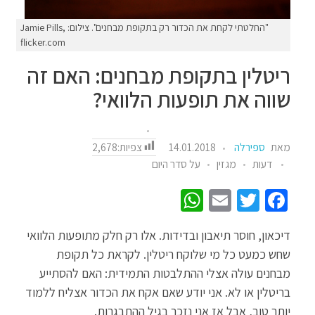
"החלטתי לקחת את הכדור רק בתקופת מבחנים". צילום: Jamie Pills,
flicker.com
ריטלין בתקופת מבחנים: האם זה
שווה את תופעות הלוואי?
צפיות:
2,678
מאת
ספירלה
14.01.2018
דעות
מגזין
על סדר היום
W
E
T
Fa
h
m
wi
ce
דיכאון, חוסר תיאבון ובדידות. אלו רק חלק מתופעות הלוואי
at
ail
tt
b
שחש כמעט כל מי שלוקח ריטלין. לקראת כל תקופת
sA
er
o
מבחנים עולה אצלי ההתלבטות התמידית: האם להסתייע
p
o
בריטלין או לא. אני יודע שאם אקח את הכדור אצליח ללמוד
p
k
יותר טוב, אבל אז אני נזכר בגיל ההתבגרות.