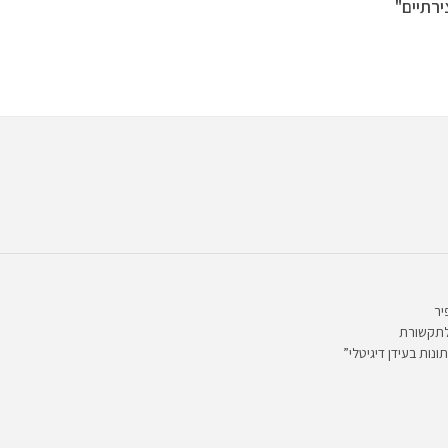
ירתיים"
יר
לתקשורת
ונות בעידן דיגיטלי”