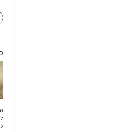
כ
הד
למ
כל