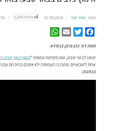
צפיות:
3,286
מאת
אמיר סגל
01.05.2018
חדש
W
E
T
Fa
h
m
wi
ce
מאת דור כהן וניצן בן סירא
at
ail
tt
b
sA
er
o
יצאנו לבאר שבע, שם מקיימת עמותת "
הסגר באר שבע-כל
אחת לשבועיים. מתנדבי העמותה ילוו אתכם בהיכרות עם ה
p
o
בכתבה:
p
k