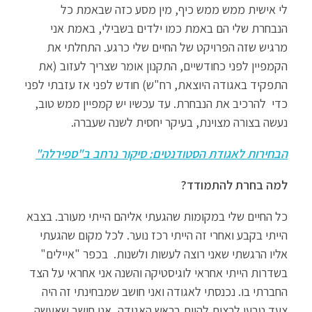
לי אישית ממש ממש כיף, מין מסע כזה שבאמת כל
הנבחרת שלי הם באמת כמו ילדים בשבילי, באמת אני
מרגיש שזה הפרויקט של החיים שלי כרגע. התחלתי את
הקמפיין לפני כחודשיים, התקנון אומר שצריך לעזוב (את
התפקיד באגודה היוצאת, רח"ש) חודש לפני אז עזבתי לפני
כדי להרכיב את הנבחרת. עד עכשיו יש קמפיין ממש טוב,
נעשה בצורה מצוינת, בעיקר יחסית לשנה שעברה.
הבחירות לאגודת הסטודנטים: סיקור נרחב ב"ספירלה"
למה בחרת להתמודד?
כל החיים שלי במקומות שהגעתי אליהם הייתי מעורב. בצבא
הייתי בקבע ואחרי זה הייתי רכז נוער. לכל מקום שהגעתי
אליו הרגשתי שאני רוצה לעשות ולשנות. בכפר "איילים"
בשדרות הייתי אחראי לוגיסטיקה והשנה אני אחראי על הצד
החברתי בו. נכנסתי לאגודה ואני חושב שמבחינתי זה היה
צעד טבעי לרצות להיות בראש האגודה, אני חושב שאעשה