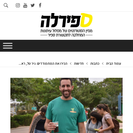
חי
instagram
youtube
twitter
facebook
בא
עמוד הבית
כתבות
חדשות
הכירו את המתמודדים: ניר טל, רא...