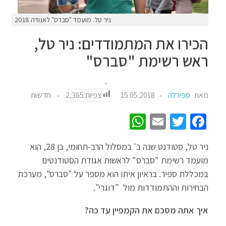
ניר טל. מועמד "סברס" לאגודה 2018
הכירו את המתמודדים: ניר טל,
ראש רשימת "סברס"
צפיות:
2,365
מאת
ספירלה
15.05.2018
חדשות
W
E
T
Fa
h
m
wi
ce
ניר טל, סטודנט שנה ב' במסלול הרב-תחומי, בן 28, הוא
at
ail
tt
b
מועמד רשימת "סברס" לראשות אגודת הסטודנטים
sA
er
o
במכללת ספיר. בראיון איתו הוא מספר על "סברס", מערכת
p
o
הבחירות וההתמודדות מול "דוגרי".
p
k
איך אתה מסכם את הקמפיין עד כה?