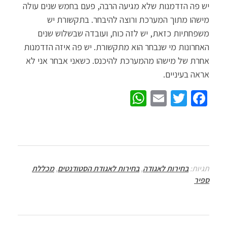
יש פה הזדמנות שלא מגיעה הרבה, פעם בחמש שנים עולה
מישהו מתוך המערכת ורוצה להיבחר. בתקשורת יש
משפחתיות כזאת, יש לזה כוח, ועובדה שבשלוש שנים
האחרונות מי שנבחר הוא מתקשורת. יש פה איזה הזדמנות
אחרת של מישהו מהמערכת להיכנס. כשאני אבחר אני לא
אראה בעיניים.
W
E
T
Fa
h
m
wi
ce
at
ail
tt
b
sA
er
o
p
o
תגיות:
בחירות לאגודה
,
בחירות לאגודת הסטודנטים
,
מכללת
p
k
ספיר