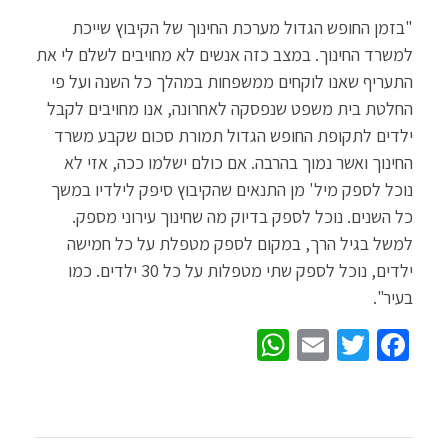
"בזמן החופש הגדול מערכת החינוך של הקיבוץ שייכת
למשרד החינוך. במצב כזה אנשים לא מחויבים לשלם לי את
התעריף שאנו לוקחים ממשפחות במהלך כל השנה ועל פי
החלטת בית משפט שנפסקה לאחרונה, אנו מחויבים לקבל
ילדים לתקופת החופש הגדול תמורת סכום שקבע משרד
החינוך ואשר נמוך בהרבה. אם כולם ישלמו ככה, אזי לא
נוכל לספק מיל' מן התנאים שהקיבוץ סיפק לילדיו במשך
כל השנים. נוכל לספק בדיוק מה שחינוך עירוני מספק.
למשל בגיל הרך, במקום לספק מטפלת על כל חמישה
ילדים, נוכל לספק שתי מטפלות על כל 30 ילדים. כמו
בעיר".
W
E
T
Fa
h
m
wi
ce
at
ail
tt
b
sA
er
o