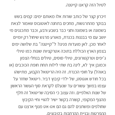
לטיול הזה קראנו קייטנה.
זיכרון קצר של כותב שורות אלו מאותם ימים: קמים בשש
בבוקר מהתרגשות, מחכים בתחנה לאוטובוס שאמור לצאת
בשמונה או בשמונה וחצי כבר בשבע ורבע, וכבר מתכננים מי
יושב עם מי בבננות בכנרת, מאורע מרגש שיחול רק יומיים
לאחר מכן. לאן מועדות פנינו? ל"קייטנה" בת שלושה ימים
בצפון הארץ הכוללת בתוכה אטרקציות שונות כמו טיולי
ג'יפים וטרקטורונים, טיולי סוסים, טיולים בנחלי הצפון
וכמובן איך לא, לינה בת שתי לילות תחת חופת הכוכבים (או
באוהל) על חופי הכנרת. זה היה הריטואל הקבוע, מתישהו
בכל חודש אוגוסט, של ילדי קיבוץ דביר. ריטואל שחזר על
עצמו במשך עשורים עד שנעלם לקראת סוף העשור הראשון
של שנות האלפיים. וזה עצוב כי הסיבה שריטואל זה חלף
מהנוף המקומי, קשורה בקשר ישיר להוויי וחיי הקיבוץ
שחולפים ומשתנים להם גם הם אט-אט מנוף ארצנו עם
ההפרטות ובניית ההרחבות בקיבוצים.