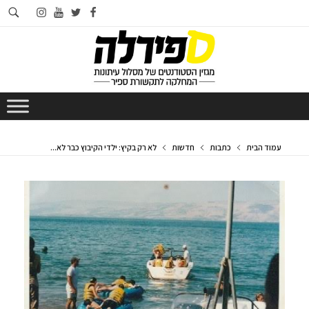
חי
instagram
youtube
twitter
facebook
בא
עמוד הבית
כתבות
חדשות
לא רק בקיץ: ילדי הקיבוץ כבר לא...