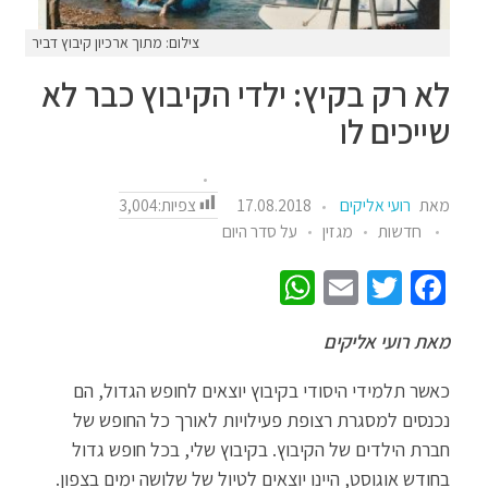
צילום: מתוך ארכיון קיבוץ דביר
לא רק בקיץ: ילדי הקיבוץ כבר לא
שייכים לו
צפיות:
3,004
מאת
רועי אליקים
17.08.2018
חדשות
מגזין
על סדר היום
W
E
T
Fa
h
m
wi
ce
מאת רועי אליקים
at
ail
tt
b
sA
er
o
כאשר תלמידי היסודי בקיבוץ יוצאים לחופש הגדול, הם
p
o
נכנסים למסגרת רצופת פעילויות לאורך כל החופש של
חברת הילדים של הקיבוץ. בקיבוץ שלי, בכל חופש גדול
p
k
בחודש אוגוסט, היינו יוצאים לטיול של שלושה ימים בצפון.