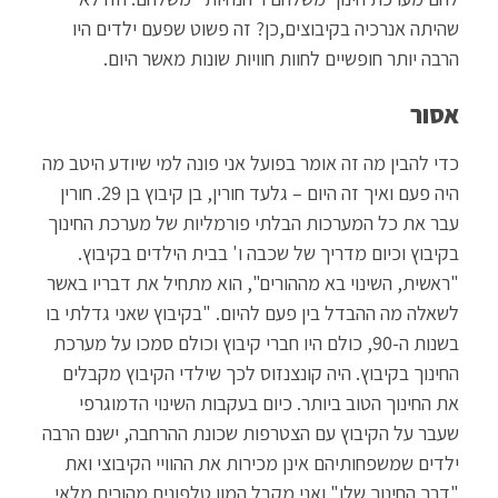
שהיתה אנרכיה בקיבוצים,כן? זה פשוט שפעם ילדים היו
הרבה יותר חופשיים לחוות חוויות שונות מאשר היום.
אסור
כדי להבין מה זה אומר בפועל אני פונה למי שיודע היטב מה
היה פעם ואיך זה היום – גלעד חורין, בן קיבוץ בן 29. חורין
עבר את כל המערכות הבלתי פורמליות של מערכת החינוך
בקיבוץ וכיום מדריך של שכבה ו' בבית הילדים בקיבוץ.
"ראשית, השינוי בא מההורים", הוא מתחיל את דבריו באשר
לשאלה מה ההבדל בין פעם להיום. "בקיבוץ שאני גדלתי בו
בשנות ה-90, כולם היו חברי קיבוץ וכולם סמכו על מערכת
החינוך בקיבוץ. היה קונצנזוס לכך שילדי הקיבוץ מקבלים
את החינוך הטוב ביותר. כיום בעקבות השינוי הדמוגרפי
שעבר על הקיבוץ עם הצטרפות שכונת ההרחבה, ישנם הרבה
ילדים שמשפחותיהם אינן מכירות את ההוויי הקיבוצי ואת
"דרך החינוך שלו" ואני מקבל המון טלפונים מהורים מלאי