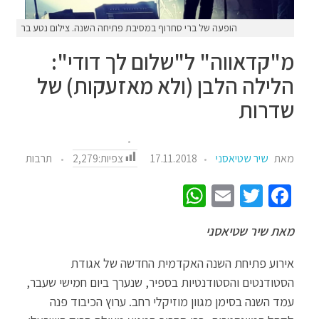
הופעה של ברי סחרוף במסיבת פתיחה השנה. צילום נטע בר
מ"קדאווה" ל"שלום לך דודי":
הלילה הלבן (ולא מאזעקות) של
שדרות
צפיות:
2,279
מאת
שיר שטיאסני
17.11.2018
תרבות
W
E
T
Fa
h
m
wi
ce
מאת שיר שטיאסני
at
ail
tt
b
sA
er
o
אירוע פתיחת השנה האקדמית החדשה של אגודת
p
o
הסטודנטים והסטודנטיות בספיר, שנערך ביום חמישי שעבר,
עמד השנה בסימן מגוון מוזיקלי רחב. ערוץ הכיבוד פנה
p
k