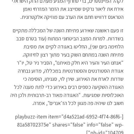
לקהל המיינסטרים, ברי סחרוף המגיע מעולם הרוק הישראלי
אירח את ליאור נרקיס שמייצג את הזמר המזרחי ואמן
הטראנס דרוויש חתם את הערב עם מוזיקה אלקטרונית.
זו פעם ראשונה שאירוע פתיחת השנה של המכללה מתקיים
בשדרות. למרות המצב הביטחוני המתוח (עוד בטרם סבב
הלחימה ביום שני), החליטו באגודה לקיים את מסיבת
פתיחת השנה במתחם השוק בעיר מתוך רצון לחיזוקה.
"אנחנו העיר והעיר היא חלק מאיתנו", הסביר ניר טל, יו"ר
אגודת הסטודנטים והסטודנטיות במכללה, מדוע נבחרה
שדרות לארח את האירוע. שירן לוי, סגניתו, הוסיפה כי
האגודה השקיעה כספים רבים באירוע כדי לתת מענה לכל
האוכלוסיות שמגיעות. "האגודה מאוד רב-תרבותית ולכן היה
חשוב לנו שיהיה פה מגוון לכל הז'אנרים", אמרה.
[playbuzz-item item="d4a521ad-6952-4f74-86f6-
81a58702375e" shares="false" info="false" wp-
pb-id="104709"]