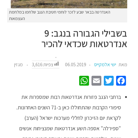
האנדרטה בבאר שבע לזכר לוחמי חטיבת הנגב שלחמו במלחמת
העצמאות
בשבילי הגבורה בנגב: 9
אנדרטאות שכדאי להכיר
צפיות:
3,616
מאת
ישי אלמקייס
06.05.2019
מגזין
W
E
T
Fa
h
m
wi
ce
ברחבי הנגב פזורות אנדרטאות רבות שמספרות את
at
ail
tt
b
o
er
sA
סיפורי הקרבות שהתחוללו כאן ב-71 השנים האחרונות.
p
o
לקראת יום הזיכרון לחללי מערכות ישראל (הערב)
p
k
"ספירלה" אספה תשע אנדרטאות שמנציחות אנשים