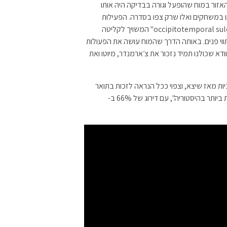
זור במוח שהופעל וגורה בבדיקה היה אותו
במשחקים ואלו שרק צפו בסדרה. הפעילות
התבצעה בקפל מוח הממוקם מאחורי האוזניים הקרוי "occipitotemporal sulcus" המשויך לקליטה
י תווי פנים. באותה הדרך שהמוח עושה את הפעולות
ודא שכולנו תמיד נזכור את צ׳ארמנדר, מיוטו ואת
יות מאז שיצא, וצפוי ככל הנראה לזכות בתואר
"הסרט המבוסס על משחק מחשב המבוקר בצורה החיובית ביותר בהיסטוריה", עם דירוג של 66% ב-