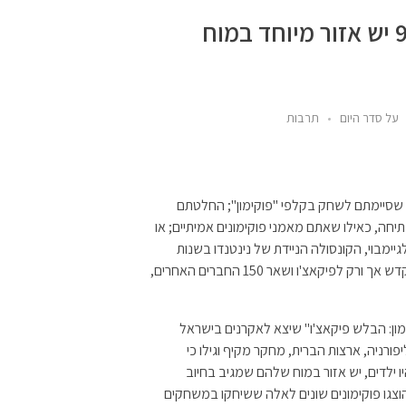
עכשיו זה מדעי: לילדי שנות ה-90 יש אזור מיוחד במוח
על סדר היום
תרבות
ייתם חוזרים הביתה פעם בשעה 16:00, אחרי שסיימתם לשחק בקלפי "פוקימון"; החלטתם
יחה, כאילו שאתם מאמני פוקימונים אמיתיים; או
מבוי, הקונסולה הניידת של נינטנדו בשנות
ה-90 – המוח שלכם ככל הנראה יצר אזור קטן ומיוחד שמוקדש אך ורק לפיקאצ'ו ושאר 150 החברים האחרים,
ימון: הבלש פיקאצ'ו" שיצא לאקרנים בישראל
רניה, ארצות הברית, מחקר מקיף וגילו כי
ימון כשהיו ילדים, יש אזור במוח שלהם שמגיב בחיוב
צגו פוקימונים שונים לאלה ששיחקו במשחקים