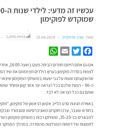
שמוקדש לפוקימון
צפיות:
2,608
מאת
שגיב אלמקייס
25.06.2019
W
E
T
Fa
h
m
wi
ce
אם גם אתם ה
at
ail
tt
b
לצפות בסדרה פוקימון בערוץ הילדים וזמזמתם את שיר הפת
sA
er
o
שהשקעתם שעות על גבי שעות במשחקי הפוקימון שיצאו לגיי
p
o
ואתם גם ככל הנראה לא לבד.
p
k
באווירת חגיגות סרט הלייב אקשן הראשון של פוקימון, "פוק
בחודש שעבר, ערכו חוקרים מאוניברסיטת סטנפורד שבקליפו
למבוגרים בני 35-20, ששיחקו רבות במשחקי פוק
לתמונות של דמויות המפלצות מהסדרה. במהלך המחקר הו