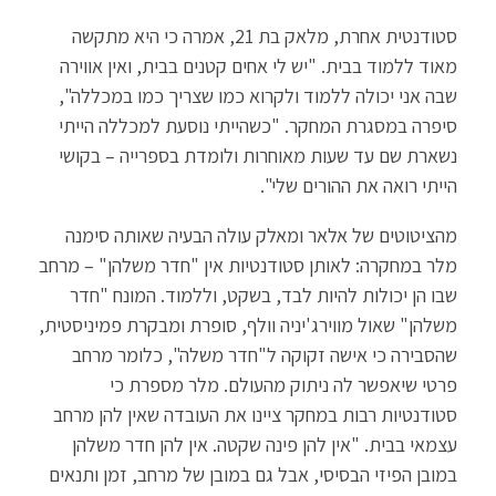
סטודנטית אחרת, מלאק בת 21, אמרה כי היא מתקשה
מאוד ללמוד בבית. "יש לי אחים קטנים בבית, ואין אווירה
שבה אני יכולה ללמוד ולקרוא כמו שצריך כמו במכללה",
סיפרה במסגרת המחקר. "כשהייתי נוסעת למכללה הייתי
נשארת שם עד שעות מאוחרות ולומדת בספרייה – בקושי
הייתי רואה את ההורים שלי".
מהציטוטים של אלאר ומאלק עולה הבעיה שאותה סימנה
מלר במחקרה: לאותן סטודנטיות אין "חדר משלהן" – מרחב
שבו הן יכולות להיות לבד, בשקט, וללמוד. המונח "חדר
משלהן" שאול מווירג'יניה וולף, סופרת ומבקרת פמיניסטית,
שהסבירה כי אישה זקוקה ל"חדר משלה", כלומר מרחב
פרטי שיאפשר לה ניתוק מהעולם. מלר מספרת כי
סטודנטיות רבות במחקר ציינו את העובדה שאין להן מרחב
עצמאי בבית. "אין להן פינה שקטה. אין להן חדר משלהן
במובן הפיזי הבסיסי, אבל גם במובן של מרחב, זמן ותנאים