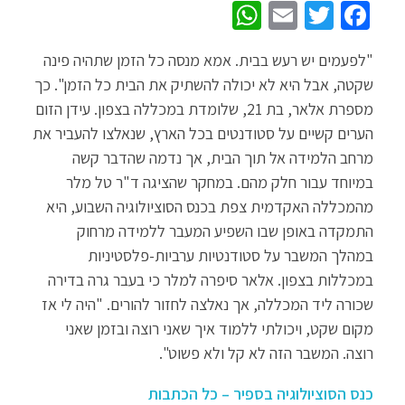
W
E
T
Fa
h
m
wi
ce
"לפעמים יש רעש בבית. אמא מנסה כל הזמן שתהיה פינה
at
ail
tt
b
שקטה, אבל היא לא יכולה להשתיק את הבית כל הזמן". כך
sA
er
o
מספרת אלאר, בת 21, שלומדת במכללה בצפון. עידן הזום
p
o
הערים קשיים על סטודנטים בכל הארץ, שנאלצו להעביר את
p
k
מרחב הלמידה אל תוך הבית, אך נדמה שהדבר קשה
במיוחד עבור חלק מהם. במחקר שהציגה ד"ר טל מלר
מהמכללה האקדמית צפת בכנס הסוציולוגיה השבוע, היא
התמקדה באופן שבו השפיע המעבר ללמידה מרחוק
במהלך המשבר על סטודנטיות ערביות-פלסטיניות
במכללות בצפון. אלאר סיפרה למלר כי בעבר גרה בדירה
שכורה ליד המכללה, אך נאלצה לחזור להורים. "היה לי אז
מקום שקט, ויכולתי ללמוד איך שאני רוצה ובזמן שאני
רוצה. המשבר הזה לא קל ולא פשוט".
כנס הסוציולוגיה בספיר – כל הכתבות