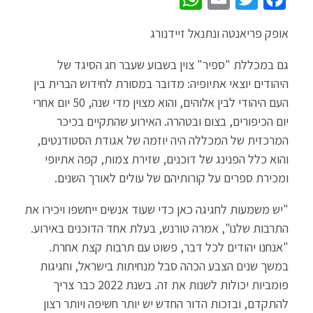
h
m
wi
ce
אופק פריאנטה ונתנאל זיידנורג
at
ail
tt
b
sA
er
o
גם במכללת "ספיר" צוין בשבוע שעבר חג הסיגד של
p
o
היהודים יוצאי אתיופיה: מדובר במסורת לחידוש הברית בין
העם היהודי לבין אלוהים, והוא מצוין מדי שנה, 50 יום אחרי
p
k
יום הכיפורים, בצום ובטהרה. האירוע שהתקיים בכיכר
המרכזית של המכללה היה יוזמה של אגודת הסטודנטים,
והוא כלל הפנינג של דוכנים, שזירת צמות, קפה אתיופי
ומכירת ספרים על קורותיהם של עולים לאורך השנים.
"יש משמעות לחגיגה כאן כדי שעוד אנשים ייחשפו ויכירו את
התרבות שלנו", אמרה טורנש, בעלת אחד הדוכנים באירוע.
"אנחנו יהודים לכל דבר, פשוט עם תרבות קצת אחרת.
במשך שנים הצבע הכהה סבל מנחיתות בישראל, וחגיגות
פומביות יכולות לשנות את זה. בשנת 2022 כבר צריך
להתקדם, ובזכות הדור החדש יש יותר חשיפה ויותר רצון