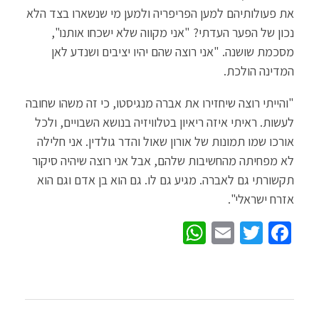
את פעולותיהם למען הפריפריה ולמען מי שנשארו בצד הלא
נכון של הפער העדתי? "אני מקווה שלא ישכחו אותנו",
מסכמת שושנה. "אני רוצה שהם יהיו יציבים ושנדע לאן
המדינה הולכת.
"והייתי רוצה שיחזירו את אברה מנגיסטו, כי זה משהו שחובה
לעשות. ראיתי איזה ריאיון בטלוויזיה בנושא השבויים, ולכל
אורכו שמו תמונות של אורון שאול והדר גולדין. אני חלילה
לא מפחיתה מהחשיבות שלהם, אבל אני רוצה שיהיה סיקור
תקשורתי גם לאברה. מגיע גם לו. גם הוא בן אדם וגם הוא
אזרח ישראלי".
W
E
T
Fa
h
m
wi
ce
at
ail
tt
b
sA
er
o