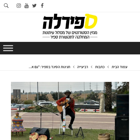
חי
instagram
youtube
twitter
facebook
בא
עמוד הבית
כתבות
רביעייה
חגיגות הסיגד בספיר: "גם א...