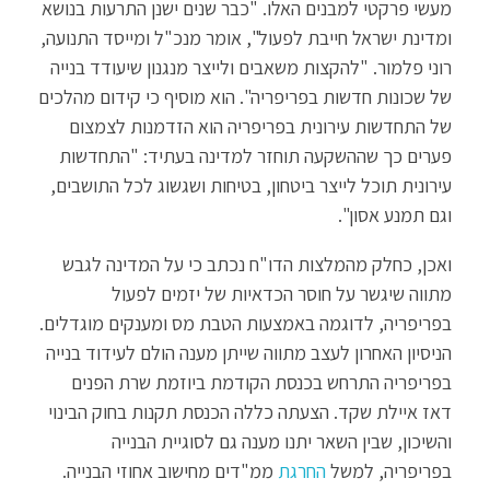
מעשי פרקטי למבנים האלו. "כבר שנים ישנן התרעות בנושא
ומדינת ישראל חייבת לפעול", אומר מנכ"ל ומייסד התנועה,
רוני פלמור. "להקצות משאבים ולייצר מנגנון שיעודד בנייה
של שכונות חדשות בפריפריה". הוא מוסיף כי קידום מהלכים
של התחדשות עירונית בפריפריה הוא הזדמנות לצמצום
פערים כך שההשקעה תוחזר למדינה בעתיד: "התחדשות
עירונית תוכל לייצר ביטחון, בטיחות ושגשוג לכל התושבים,
וגם תמנע אסון".
ואכן, כחלק מהמלצות הדו"ח נכתב כי על המדינה לגבש
מתווה שיגשר על חוסר הכדאיות של יזמים לפעול
בפריפריה, לדוגמה באמצעות הטבת מס ומענקים מוגדלים.
הניסיון האחרון לעצב מתווה שייתן מענה הולם לעידוד בנייה
בפריפריה התרחש בכנסת הקודמת ביוזמת שרת הפנים
דאז איילת שקד. הצעתה כללה הכנסת תקנות בחוק הבינוי
והשיכון, שבין השאר יתנו מענה גם לסוגיית הבנייה
בפריפריה, למשל
החרגת
ממ"דים מחישוב אחוזי הבנייה.