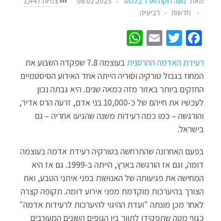
צפיות:
1,447
מאת
נועה רוקח
ו
ארד בלמס
08.02.2023
חדשות
רביעייה
W
E
T
Fa
h
m
wi
ce
רעידת האדמה ההרסנית
בעוצמה 7.8 שפקדה השבוע את
at
ail
tt
b
המחוז בגבול טורקיה וסוריה הייתה אחד האירוע הסיסטמיים
sA
er
o
החזקים ביותר באזור מזה כמאה שנים. היא גבתה נכון
p
o
לעכשיו את חייהם של כ-10,000 בני אדם, זרעה הרס אדיר,
p
k
והורגשה – כמו כמה רעידות משנה שהגיעו אחריה – גם
בישראל.
בפעם האחרונה שהתרחשה בטורקיה רעידת אדמה בעוצמה
דומה, וגם אז הורגשה בארץ, הייתה ב-1999. גם אז היא
המחישה את פגיעותה של האנושות בפני איתני הטבע, ואת
הצורך בהיערכות מוקדמת מפני אירוע דומה. תקופה קצרה
לאחר מכן מונתה "ועדת ההיגוי להיערכות לרעידות אדמה"
כגוף מטה שתפקידו לתווך בין הגופים השונים המעורבים