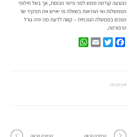
ההצעה קודמה ממש לפני פיזור הכנסת, אך בשל חילופי
הממשלות ואי הוודאות בשאלה מי יאייש את תפקיד שר
הפנים בממשלה הנוכחית – קשה לדעת מה יהיה גורל
הרפורמה.
W
E
T
Fa
h
m
wi
ce
at
ail
tt
b
sA
er
o
p
o
אין תגיות
p
k
הכתבה הבאה
הכתבה הבאה