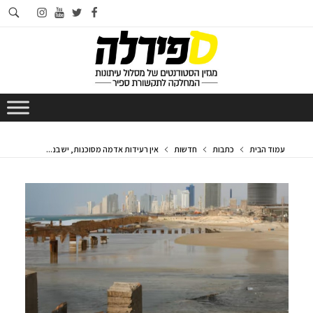
חי
instagram
youtube
twitter
facebook
בא
עמוד הבית
כתבות
חדשות
אין רעידות אדמה מסוכנות, יש בנ...