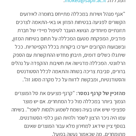
המכללה:
moked@sapir.ac.il
.
"אגף מנהל ושירות במכללה מתייחס בחומרה לאירועים
הקשורים לפגיעה בבטיחות המזון או באי-התאמה לצרכים
תזונתיים מיוחדים. הנושא הועבר לטיפול מיידי של חברת
פודביס, המפקחת מטעם המכללה על תחום בטיחות המזון,
ובשבועות הקרובים ייערכו ביקורות בכלל הקפיטריות. ככל
שיתגלו כשלים דומים, תיבחן מחדש ההתקשרות עם הספק
הרלוונטי. המכללה מדגישה את חשיבות ההקפדה על נהלים
ברורים, סביבת צריכה בטוחה והתאמה לכלל הסטודנטים
והסטודנטיות, ומבקשת לדווח על כל מקרה מסוג זה".
מהזכיין של קרנף נמסר:
"קרנף מציעים את סל המוצרים
הנמוך ביותר במכללה מול כל המתחרים. אם יש מוצר
ספציפי שיש אתו בעיה נשמח לשמוע ולנסות לשפר". בשיחה
עמו היה ניכר הרצון לשפר ולהיות הוגן כלפי הסטודנטים.
בנוסף ציין שידאג למחירון מלא עבור המוצרים שאינם
מתומחרים, מה שכאמור נעשה בפועל.