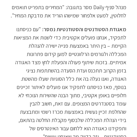
מנהל סניף Daily מסר בתגובה: "המחירים בתפריט תואמים
לחלוטין, למעט אלפחור שמישהו הוריד את מדבקת המחיר".
מאגודת הסטודנטים והסטודנטיות נמסר:
"עם כניסתנו
לתפקיד, אנחנו פועלים אקטיבית כדי לשנות את המציאות
הקיימת – בין היתר באמצעות פנייה ישירה להנהלת
המכללה ולגורמים הרלוונטיים למען קידום פתרונות
אמיתיים. בזכות שיתוף פעולה והפעלת לחץ מצד האגודה
בזמן הקרוב תתכנס ועדת הסעדה בהשתתפות נציגי
האגודה, ואנו נעלה בה את כלל הסוגיות שעלו מהשטח.
בנוסף, מאז כניסתנו לתפקיד אנו פועלים לאיתור זכיינים
חלופיים באופן אקטיבי, מתוך הבנה שהשירות הנוכחי לא
עומד בסטנדרטים המצופים. עם זאת, חשוב להבין
שהחלפת זכיין נעשית באמצעות מכרז רשמי ומתבצעת
בידי הנהלת המכללה שלבסוף מקבלת החלטה בהתאם,
ותפקידנו כאגודה הוא ללחום עבור האינטרסים של
הסטודנטים – וזה בדיוק מה שאנחנו עושים".