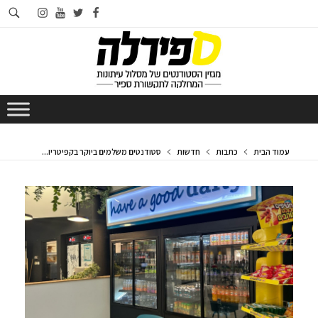
חי
instagram
youtube
twitter
facebook
בא
עמוד הבית
כתבות
חדשות
סטודנטים משלמים ביוקר בקפיטריו...