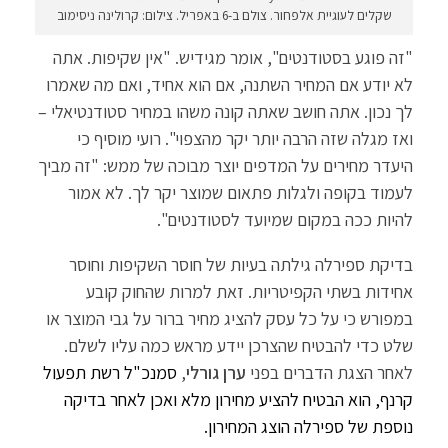
שקלים לעוגיית אלפחור. צולם ב-6 באפריל. צילום: קרולינה ניסימוב
"זה פוגע בסטודנטים", אומר מגידיש. "אין שקיפות. אתה
לא יודע אם המחיר השתנה, אם הוא אחיד, ואם מה שאמרו
לך נכון. אתה חושב שאתה קונה משהו במחיר סטודנטיאלי –
ואז מגלה שזה הרבה יותר יקר מהצפוי". רועי מוסיף כי
היעדר מחירים על המדפים יוצר מבוכה של ממש: "זה מביך
לעמוד בקופה ולגלות פתאום שמוצר יקר לך. לא אמור
להיות ככה במקום שמיועד לסטודנטים".
בדיקת ספירלה גילתה בעיות של חוסר השקיפות וחוסר
אחידות בשתי הקפיטריות. זאת למרות שהחוק קובע
במפורש כי על כל עסק להציג מחיר ברור על גבי המוצר או
שלט כדי להבטיח שהצרכן יידע מראש כמה עליו לשלם.
לאחר הצגת הדברים בפני
ערן גורלי
,
סמנכ"ל רשת תפעול
קרנף, הוא הבטיח להציע מחירון מלא ואכן לאחר בדיקה
נוספת של ספירלה הוצג המחירון.