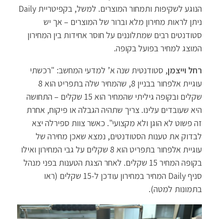
הנוגע לשקיפות ותמחור המוצרים. למשל, בקפיטריית Daily
ניתן לראות מחירון מלא וברור של המוצרים – אך יש
סטודנטים רבים שמתלוננים על חוסר אחידות בין המחירון
המוצג למחיר בפועל בקופה.
רחל וייצמן
, סטודנטית שנה א’ למדעי המחשב: "רכשתי
עוגיית אלפחור בבניין 8, שהמחיר שלה בתפריט הוא 8
שקלים ובקופה גיליתי שהמחיר הוא 15 שקלים – התחושה
היא שעובדים עלינו. צריך שתהיה הגבלה או פיקוח, אחרת
זה פשוט לא הוגן ולא מקצועי". כאשר צוות ספירלה יצא
לבדוק את טענות הסטודנטים, נמצא שאכן מחירה של
עוגיית אלפחור בתפריט הוא 8 שקלים על גבי המחירון ואילו
בקופה המחיר 15 שקלים. לאחר הצגת הטענות בפני מנהל
סניף Daily המחיר במחירון עודכן ל-15 שקלים (ראו
בתמונות למטה).