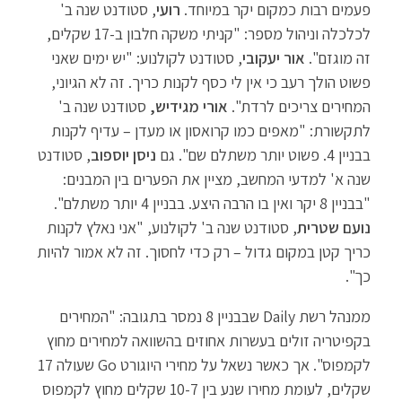
פעמים רבות כמקום יקר במיוחד.
רועי
, סטודנט שנה ב'
לכלכלה וניהול מספר: "קניתי משקה חלבון ב-17 שקלים,
זה מוגזם".
אור יעקובי
, סטודנט לקולנוע: "יש ימים שאני
פשוט הולך רעב כי אין לי כסף לקנות כריך. זה לא הגיוני,
המחירים צריכים לרדת".
אורי מגידיש,
סטודנט שנה ב'
לתקשורת: "מאפים כמו קרואסון או מעדן – עדיף לקנות
בבניין 4. פשוט יותר משתלם שם". גם
ניסן יוספוב
, סטודנט
שנה א' למדעי המחשב, מציין את הפערים בין המבנים:
"בבניין 8 יקר ואין בו הרבה היצע. בבניין 4 יותר משתלם".
נועם שטרית
, סטודנט שנה ב' לקולנוע, "אני נאלץ לקנות
כריך קטן במקום גדול – רק כדי לחסוך. זה לא אמור להיות
כך".
ממנהל רשת Daily שבבניין 8 נמסר בתגובה: "המחירים
בקפיטריה זולים בעשרות אחוזים בהשוואה למחירים מחוץ
לקמפוס". אך כאשר נשאל על מחירי היוגורט Go שעולה 17
שקלים, לעומת מחירו שנע בין 10-7 שקלים מחוץ לקמפוס