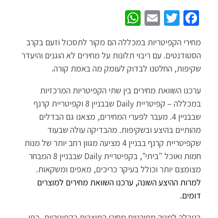
W
E
T
Fa
h
m
wi
ce
מחירי הקפיטריות במכללה הם מקור לתסכול וזעם בקרב
at
ail
tt
b
הסטודנטים. עם ריבוי תלונות על מחירים לא הוגנים והיעדר
sA
er
o
שקיפות, החלטנו לבדוק לעומק מה באמת קורה.
p
o
ערכנו השוואת מחירים בין שתי הקפיטריות המרכזיות
p
k
במכללה – קפיטריית Daily שבבניין 8 וקפיטריית קרנף
שבבניין 4. מעבר לפערי המחירים, מצאנו גם הבדלים
מהותיים בהיצע ובשקיפות. מהבדיקה עולה שבעוד
שקפיטריית קרנף בבניין 4 מציעה מגוון רחב יותר של מנות
חמות ואוכל "ביתי", בקפיטריית Daily שבבניין 8 המבחר
מצומצם יותר וכולל בעיקר כריכים, מאפים ומשקאות.
למרות ההיצע השונה, ערכנו השוואת מחירים למוצרים
דומים.
בטבלה למטה מפורטים מחירי המוצרים בקפיטריות, כפי