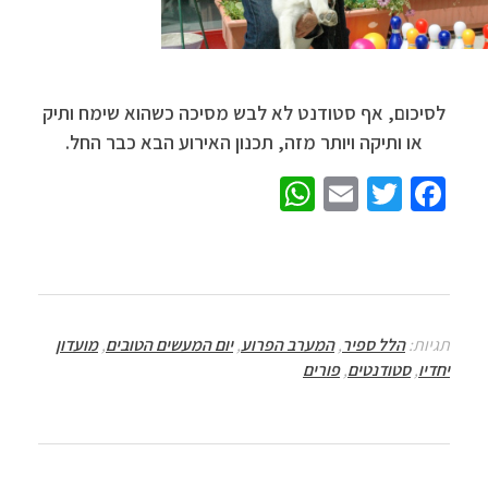
לסיכום, אף סטודנט לא לבש מסיכה כשהוא שימח ותיק
או ותיקה ויותר מזה, תכנון האירוע הבא כבר החל.
W
E
T
Fa
h
m
wi
ce
at
ail
tt
b
sA
er
o
p
o
תגיות:
הלל ספיר
,
המערב הפרוע
,
יום המעשים הטובים
,
מועדון
p
k
יחדיו
,
סטודנטים
,
פורים