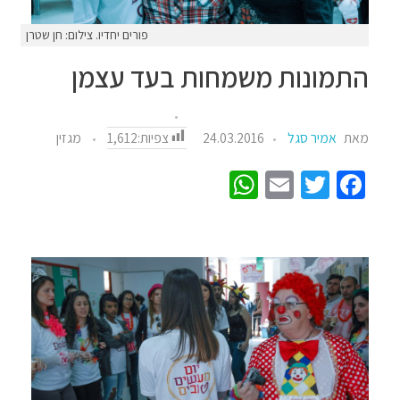
פורים יחדיו. צילום: חן שטרן
התמונות משמחות בעד עצמן
צפיות:
1,612
מאת
אמיר סגל
24.03.2016
מגזין
W
E
T
Fa
h
m
wi
ce
at
ail
tt
b
sA
er
o
p
o
p
k