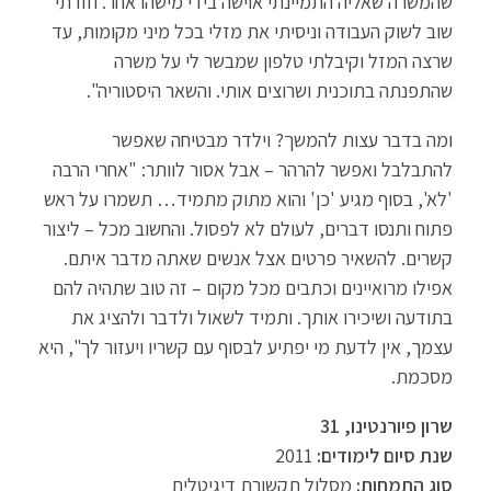
שהמשרה שאליה התמיינתי אוישה בידי מישהו אחר. חזרתי
שוב לשוק העבודה וניסיתי את מזלי בכל מיני מקומות, עד
שרצה המזל וקיבלתי טלפון שמבשר לי על משרה
שהתפנתה בתוכנית ושרוצים אותי. והשאר היסטוריה".
ומה בדבר עצות להמשך? וילדר מבטיחה שאפשר
להתבלבל ואפשר להרהר – אבל אסור לוותר: "אחרי הרבה
'לא', בסוף מגיע 'כן' והוא מתוק מתמיד… תשמרו על ראש
פתוח ותנסו דברים, לעולם לא לפסול. והחשוב מכל – ליצור
קשרים. להשאיר פרטים אצל אנשים שאתה מדבר איתם.
אפילו מרואיינים וכתבים מכל מקום – זה טוב שתהיה להם
בתודעה ושיכירו אותך. ותמיד לשאול ולדבר ולהציג את
עצמך, אין לדעת מי יפתיע לבסוף עם קשריו ויעזור לך", היא
מסכמת.
שרון פיורנטינו, 31
שנת סיום לימודים:
2011
סוג התמחות:
מסלול תקשורת דיגיטלית