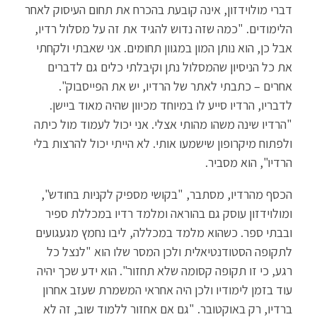
דברי מולוידזון, אינה קובעת בהכרח את תחום העיסוק לאחר
הלימודים. "כמה שזה נדוש להגיד את זה על מסלול רדיו,
אבל כן, הוא נותן המון במגוון תחומים. אני שאבתי ולקחתי
את כל הניסיון שהמסלול נתן וקיבלתי כלים גם לדברים
אחרים – כתבתי לאתר של הרדיו, יש את הפייסבוק".
לדבריו, הרדיו סייע לו במיוחד מכיוון שהיה מאוד ביישן.
"הרדיו שינה משהו מהותי אצלי. אני יכול לעמוד מול כיתה
ולפתוח מיקרופון שישמעו אותי. לא הייתי יכול להרצות בלי
הרדיו", הוא מסביר.
הכסף מהרדיו, מסתבר, "בקושי מספיק לקניות בחודש",
ומולוידזון עוסק גם בהוראה ומלמד רדיו במכללת ספיר
ובבתי ספר. כשהוא מלמד במכללה, ליבו נחמץ מגעגועים
לתקופה הסטודנטיאלית ולכן המסר שלו הוא "לנצל כל
רגע, כי זו תקופה קסומה שלא תחזור". הוא ידע שכך יהיה
עוד בזמן לימודיו ולכן היה אחראי המשמרת שעזב אחרון
ברדיו, רק באוקטובר. "גם אם אחזור ללמוד שוב, זה לא