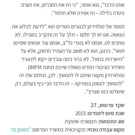
אותו הדבר", הוא אומר, "כי היו את החברים, את הערבי
גיטרה בלילה – וזו אווירה שלא תחזור".
המסר של מולוידזון לבוגרים הטריים הוא "לדעת לבלוע את
הגאווה. אם יש לך חלום – תלך על זה ותקריב בשבילו. לא
מחכים לנו. אנחנו לא בוגרי גל"צ, אנחנו עוד אנשים שסיימו
תואר". כרגע, הוא לא חושב על העתיד הרחוק, אלא על
"הישרדות בהווה". לא ברור כמה עובדים ייקחו לתאגיד
השידור הציבורי החדש (שאליו שייכת תחנת 88FM)
ומולוויזדון מקווה שיתנו לו להמשיך. לכן, החלום שלו זה
"להמשיך לעסוק במוזיקה – זה הדבר הכי כיף בעולם, רק
שישלמו כמו שצריך".
שקד פרטוש, 27
שנת סיום לימודים:
2015
סוג התמחות:
תקשורת שיווקית
מקום עבודה נוכחי:
תקציבאית במשרד הפרסום
"באומן בר