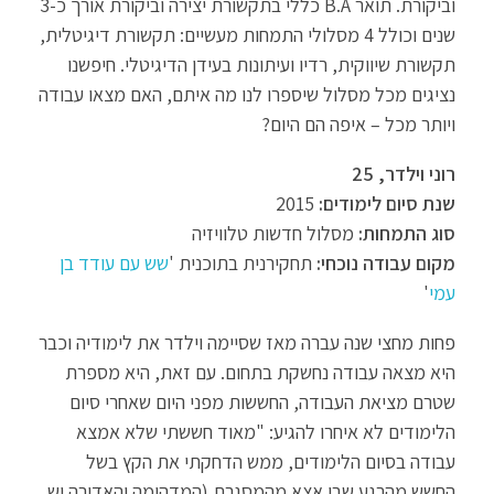
וביקורת. תואר B.A כללי בתקשורת יצירה וביקורת אורך כ-3
שנים וכולל 4 מסלולי התמחות מעשיים: תקשורת דיגיטלית,
תקשורת שיווקית, רדיו ועיתונות בעידן הדיגיטלי. חיפשנו
נציגים מכל מסלול שיספרו לנו מה איתם, האם מצאו עבודה
ויותר מכל – איפה הם היום?
רוני וילדר, 25
שנת סיום לימודים:
2015
סוג התמחות:
מסלול חדשות טלוויזיה
מקום עבודה נוכחי:
תחקירנית בתוכנית '
שש עם עודד בן
עמי
'
פחות מחצי שנה עברה מאז שסיימה וילדר את לימודיה וכבר
היא מצאה עבודה נחשקת בתחום. עם זאת, היא מספרת
שטרם מציאת העבודה, החששות מפני היום שאחרי סיום
הלימודים לא איחרו להגיע: "מאוד חששתי שלא אמצא
עבודה בסיום הלימודים, ממש הדחקתי את הקץ בשל
החשש מהרגע שבו אצא מהמסגרת (המדהימה והאדירה יש