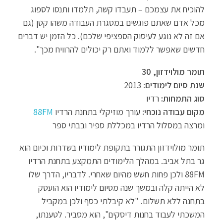
להוכיח את עצמכם – תעבדו קשה, תלמדו ותנסו לספוג
מכל אדם שאתם פוגשים במסגרת העבודה משהו קטן (גם
אם זה לא נוגע לעיסוק הספציפי שלכם). כל הזמן יש דברים
חדשים שאפשר ללמוד ואתם רק יכולים להרוויח מכך".
תומר מולוידזון, 30
שנת סיום לימודים:
2013
סוג התמחות:
רדיו
מקום עבודה נוכחי:
עורך מוזיקלי בתחנת הרדיו
88FM
ומרצה במסלול הרדיו במכללת ספיר ובבתי ספר
תומר מולוידזון התגורר בתקופת לימודיו בשדרות וכיום הוא
גר בתל אביב. במהלך הלימודים התמקצע בתחנת הרדיו
88FM ולכן פחות חשש מהיום שאחרי. לדבריו, הדרך שלו
לא הייתה קלה ובמשך שנה מסיום לימודיו הוא הועסק
בתחנה ללא תשלום. "לא קיבלתי כסף ולכן במקביל
המשכתי לעבוד בחנות דיסקים", הוא מסביר. לטענתו,