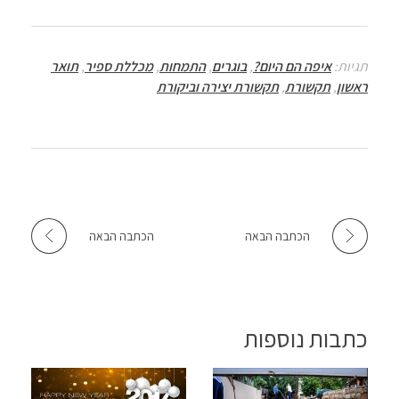
at
ail
tt
b
sA
er
o
p
o
תגיות:
איפה הם היום?
,
בוגרים
,
התמחות
,
מכללת ספיר
,
תואר
p
k
ראשון
,
תקשורת
,
תקשורת יצירה וביקורת
הכתבה הבאה
הכתבה הבאה
כתבות נוספות