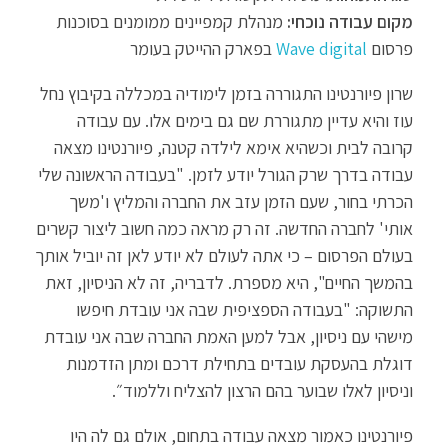
מקום עבודה נוכחי:
מנהלת קמפיינים ממומנים בסוכנות
פרסום
Wave digital
בפארק ההייטק בעומר
שרון פיורנטינו התגוררה בזמן לימודיה במכללה בקיבוץ נחל
עוז והיא עדיין מתגוררת שם גם בימים אלו. עם עבודה
קרובה לבית וכשהיא אימא לילדה קטנה, פיורנטינו מצאה
עבודה בדרך שרק הגורל יודע לזמן. "
בעבודה הראשונה שלי
הכרתי בחור, שעם הזמן עזב את החברה והמליץ ו'משך
אותי' לחברה החדשה. זה רק מראה כמה חשוב ליצור קשרים
בעולם הפרסום – כי אתה לעולם לא יודע לאן זה יוביל אותך
בהמשך החיים", היא מספרת. לדבריה, זה לא הניסיון, זאת
התשוקה: "בעבודה הספציפית שבה אני עובדת חיפשו
מישהי עם ניסיון, אבל למען האמת החברה שבה אני עובדת
דוגלת בהעסקת עובדים בתחילת דרכם ומתן הזדמנות
וניסיון לאלו שבוער בהם הרצון להצליח וללמוד״.
פיורנטינו כאמור מצאה עבודה בתחום, אולם גם לה היו