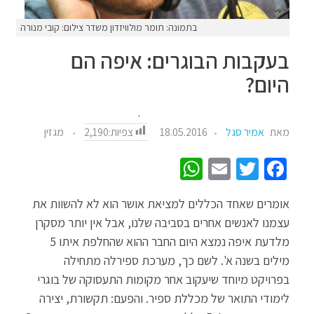
בתמונה: תומר מולוויזדון משדר צילום: קובי מנורה
בעקבות הבוגרים: איפה הם
היום?
צפיות:
2,190
מאת
אמיר סגל
18.05.2016
מגזין
W
E
T
Fa
h
m
wi
ce
אומרים שאחד הכללים למציאת אושר הוא לא להשוות את
at
ail
tt
b
עצמנו לאנשים אחרים בסביבה שלנו, אבל אין יותר מסקרן
sA
er
o
מלדעת איפה נמצא היום החבר ההוא שהחלפת איתו 5
p
o
מילים בשנה א'. לשם כך, מערכת ספירלה מתחילה
p
k
בפרויקט מיוחד שיעקוב אחר מקומות התעסוקה של בוגרי
לימודי התואר של מכללת ספיר. והפעם: תקשורת, יצירה