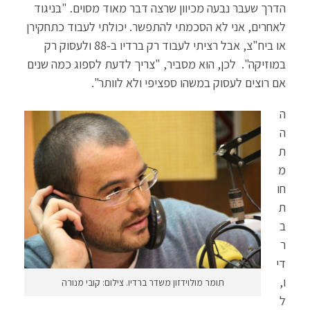
הדרך שעבר נבעה מכיוון שרצה דבר מאוד מסוים. "בניגוד
לאחרים, אני לא הסכמתי להתפשר. יכולתי לעבוד כתחקירן
או ביח"צ, אבל רציתי לעבוד רק ברדיו ב-88 ולעסוק רק
במוזיקה". לכן, הוא מסביר, "צריך לדעת לספוג כמה שנים
אם רוצים לעסוק במשהו ספציפי ולא לוותר".
ה
ה
ת
מ
חו
ת
ב
ר
די
ו,
תומר מולוידזון משדר ברדיו. צילום: קובי מנורה
ל