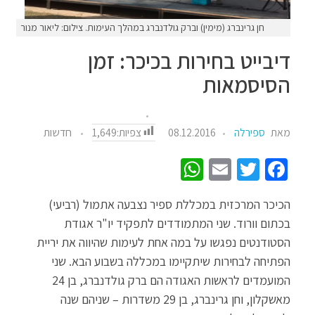
חן גרינברג (מימין) וברק גולדנברג במהלך העימות. צילום: ליאור מנור
דיבייט בחירות בכיכר: זמן
הסיסמאות
צפיות:
1,649
מאת
ספירלה
08.12.2016
חדשות
W
E
T
Fa
h
m
wi
ce
הכיכר המרכזית במכללת ספיר נצבעה אתמול (רביעי)
at
ail
tt
b
בכתום וורוד. שני המתמודדים לתפקיד יו"ר אגודת
sA
er
o
הסטודנטים נפגשו על במה אחת לעימות שהיווה את יריית
p
o
הפתיחה לבחירות שיתקיימו במכללה בשבוע הבא. שני
p
k
המועמדים לראשות האגודה הם ברק גולדנברג, בן 24
מאשקלון, וחן גרינברג, בן 29 משדרות – שניהם שנה