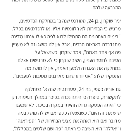
ההצבעה שלהם.
יניר שוקרון, בן 24, סטודנט שנה ב' במחלקת הנדסאים,
מרגיש כי הבחירות לא רלוונטיות אליו, או להנדסאים בכלל.
"בימים האחרונים הם התחילו לבוא לפה כאילו אנחנו מדינה
מתנדנדת בארצות הברית, אבל אין לנו מושג וזה לא מעניין
פה אף אחד באמת", אמר שוקרון. כשנשאל על
הסיבה לחוסר העניין, השיב שוקרון כי לא מרגישים אצלם
במחלקה את האגודה ולמען האמת, אין לו מושג מה
התפקיד שלה: "אני יודע שהם מארגנים מסיבות לפעמים".
גם אוריה כספי, בת 24, סטודנטית שנה א' במחלקה
לתקשורת, סיפרה כי היתה נכחה בכיכר במהלך העימות רק
כי "היתה הפסקה גדולה והייתי במקרה בכיכר, לא שמענו
שיש את זה היום". כשנשאלה כספי אם יש לה מושג במה
מדובר ואם היא ראתה את מצעי הבחירות של "ספיראנה"
ו"יאללה" היא השיבה כי ראתה "פה ושם שלטים במכללה",