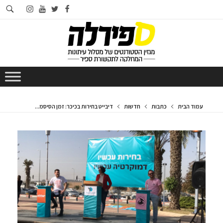
חי
instagram
youtube
twitter
facebook
בא
עמוד הבית
כתבות
חדשות
דיבייט בחירות בכיכר: זמן הסיסמ...