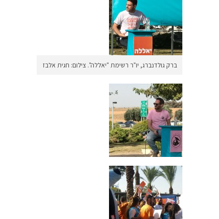
ברק גולדנברג, יו"ר רשימת "יאללה". צילום: חגית אלבז