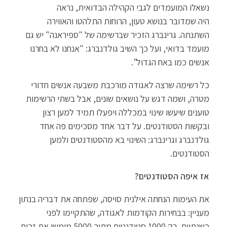
נשאלו המועמדים לגבי הקהילה הבדואית, נראה
היה שמדובר בנושא טעון, הרוחות התלהטו והאווירה
השתנתה. גרינברג הזכיר שברשימה של "ספיראנה" יש גם
מועמד בדואי, ועל כך השיב גולדנברג: "אנחנו לא בחרנו
אנשים כמו באח הגדול".
כל רשימה שרצה לאגודה מורכבת משבעה אנשים חדורי
מטרה, ושמה דגש על נושאים שונים, אבל בשתי הרשימות
טוענים שיעשו שינוי במכללה ויפעלו תמיד למען רצון
ובקשות הסטודנטים. על דבר אחד מסכימים פה אחד
גולדנברג וגרינברג: השינוי בא מהסטודנטים ולמען
הסטודנטים.
אז איפה הסטודנטים?
את העימות הנחתה אילנית סויסה, שפתחה את דבריה בנתון
מעניין: בבחירות הקודמות לאגודה, שהתקיימו לפני
כשנתיים, רק 1000 סטודנטים מתוך 5000 מימשו את זכות