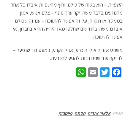
השפיות – הוא בטוח של כולנו. וחוץ מהשפיות איבדו כל אחד
מהנוגעים בדבר משהו יקר ערך נוסף – צלם אנוש, אמון
בממסד או תקווה, על זה אפשר להתווכח – עם זה שכולנו
איבדנו משהו בחודשים שחלפו מאז הירייה ההיא בחברון, אי
אפשר להתווכח.
משפט אזריה אולי הוכרע, אבל הקרע, כמעט בור שנפער –
לו ייקח עוד שנים רבות להגיע להכרעה.
W
E
T
Fa
h
m
wi
ce
at
ail
tt
b
sA
er
o
p
o
תגיות:
אלאור אזריה
,
הסתה
,
פייסבוק
p
k