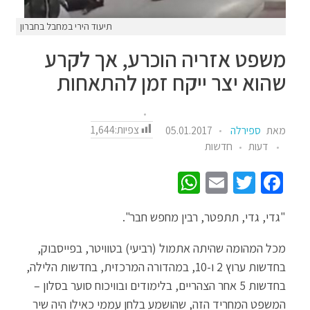
תיעוד הירי במחבל בחברון
משפט אזריה הוכרע, אך לקרע
שהוא יצר ייקח זמן להתאחות
צפיות:
1,644
מאת
ספירלה
05.01.2017
דעות
חדשות
W
E
T
Fa
h
m
wi
ce
"גדי, גדי, תתפטר, רבין מחפש חבר".
at
ail
tt
b
sA
er
o
מכל המהומה שהיתה אתמול (רביעי) בטוויטר, בפייסבוק,
p
o
בחדשות ערוץ 2 ו-10, במהדורה המרכזית, בחדשות הלילה,
בחדשות 5 אחר הצהריים, בלימודים ובוויכוח סוער בסלון –
p
k
המשפט המחריד הזה, שהושמע בלחן עממי כאילו היה שיר