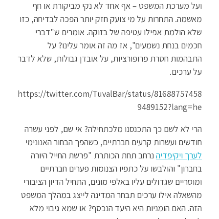
ועל מערכת המשפט – אף אחד לא נקי מביקורת או חף
מאשמה. התחרות על מי צועק חזק יותר הפכה לבדיחה, כזו
שלא הולמת אפילו עטיפה של בזוקה. אומרים ש"דברי
חכמים בנחת נשמעים", אז מה זה אומר עלינו? על
התבהמות חסרת פרופורציות, על אובדן גבולות, שלא לדבר
על ערכים.
https://twitter.com/TuvalBar/status/81688757458
9489152?lang=he
הרי לא לשם כך התכנסנו מלכתחילה? אי שם, לפני עשרה
חודשים ועשרות קרעים חברתיים, כשהפך הבחור האנונימי
לערך ויקיפדיה
נרחב תחת הכותרת "פרשת החייל היורה
בחברון" והולבשו על כתפיו הצנומות פערים חברתיים
ומוסריים שגדולים עליו באלפי מונים, התחיל הדיון הציבורי
מהשאלה אילו ערכים תבחר המדינה לייצג במהלך המשפט
הזה. האם הומניות היא היעד הנכסף? או שמא גיבוי מלא