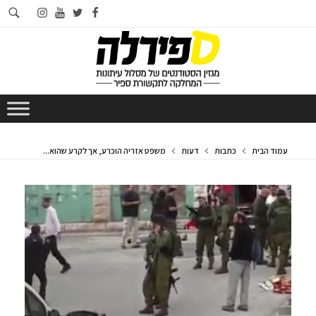
חי
instagram
youtube
twitter
facebook
בא
עמוד הבית
כתבות
דעות
משפט אזריה הוכרע, אך לקרע שהוא...