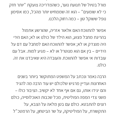
מורל בטיול של תנועת נוער, כשהמדריכה צועקת "יותר חזק
כי לא שומעים" – הוא זה שממחיש יותר מהכל, כמו אסימון
נופל ששוקל טון – כמה רחוק הלכנו.
אפשר להתווכח האם אלאור אזריה, שהורשע אתמול
בהריגת מחבל פצוע, הוא הילד של כולנו או לא; האם הירי
היה מוצדק או לא; אפשר להתווכח האם למחבל עם דם על
הידיים – בין אם הוא מנוטרל או לא – מגיע למות. אבל עם
עובדות אי אפשר להתווכח. והעובדה היא שאיבדנו את זה.
כולנו.
הרבה נאמר ונכתב על המשפט המתוקשר ביותר בשנים
האחרונות ועדיין מרגיש שלכולם יש עוד הרבה מה להגיד
והם יגידו אותו, גם אם אף אחד לא יקשיב. הציבור כולו –
משני צדי המפה הפוליטית, מכל שכבות האוכלוסייה, כולם
רוצים להתבטא. כולם עם בטן מלאה על הצבא, על
התקשורת, על הפוליטיקה, על שר הביטחון, על הרמטכ"ל