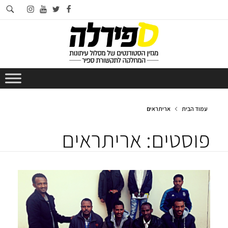
חי
instagram
youtube
twitter
facebook
בא
עמוד הבית
אריתראים
פוסטים: אריתראים