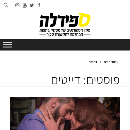
חי
instagram
youtube
twitter
facebook
בא
עמוד הבית
דייטים
פוסטים: דייטים