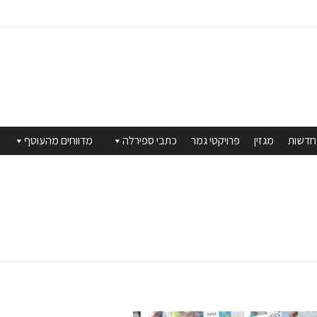
חדשות
מגזין
פרויקטי גמר
כתבי ספירלה
מדווחים מהעוטף