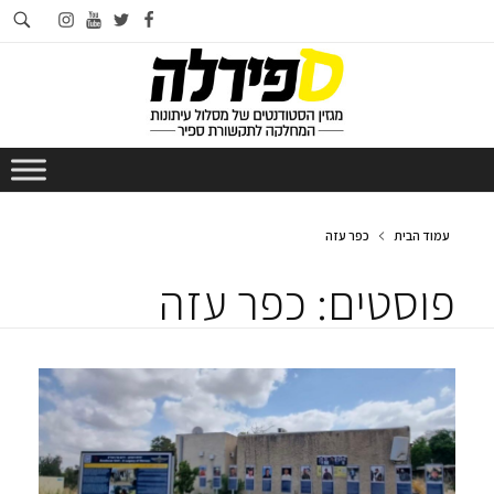
חי
instagram
youtube
twitter
facebook
בא
עמוד הבית
כפר עזה
פוסטים: כפר עזה