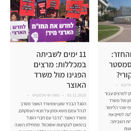
החזר:
11 ימים לשביתה
סמסטר
במכללות: מרצים
ורי?
הפגינו מול משרד
האוצר
אליקים
י למרצים עבור
01.11.2018
מאת
ישי אלמקייס
ן מול משרד
הסגל הבכיר טוען שמשרד האוצר מסרב
פי שכר הלימוד.
לנהל עמם משא ומתן על תנאי העסקתם.
ה לסיים את
משרד האוצר: "נדבר עם חברי הסגל
ואר למרות השביתה
בהתאם לעקרונות שסוכמו". מתחילת השנה
עות