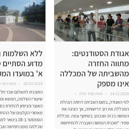
אגודת הסטודנטים:
ללא השלמות ו
מתווה החזרה
מדוע הסתיים 
מהשביתה של המכללה
א' במועדו המק
אינו מספק
02.02.2019
מאת
רועי 
התוכנית לתשלום שכר חלק
24.12.2020
מאת
ספיר פלח
שיעורי השלמה, המשא ומת
לפי האגודה, בתום השביתה דחתה הנהלת
האוצר והניסיון להחזרת כס
המכללה את רוב דרישותיה, אך הציגה את
מאחורי הקלעים של ההחלט
המתווה ככזה שנכתב בשיתוף עמה. מכללת
הסמסטר ב-18 בינ
ספיר: "תוכנית המתווה הועברה להתייחסות
שכילתה ממנו חמישה שבו