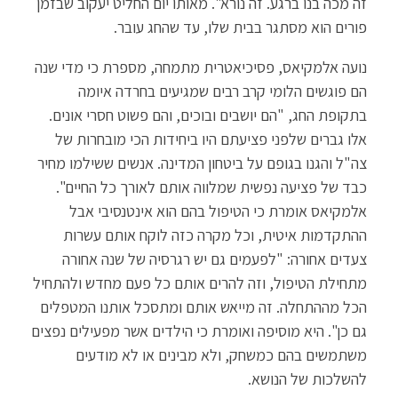
זה מכה בנו ברגע. זה נורא". מאותו יום החליט יעקוב שבזמן
פורים הוא מסתגר בבית שלו, עד שהחג עובר.
נועה אלמקיאס, פסיכיאטרית מתמחה, מספרת כי מדי שנה
הם פוגשים הלומי קרב רבים שמגיעים בחרדה איומה
בתקופת החג, "הם יושבים ובוכים, והם פשוט חסרי אונים.
אלו גברים שלפני פציעתם היו ביחידות הכי מובחרות של
צה"ל והגנו בגופם על ביטחון המדינה. אנשים ששילמו מחיר
כבד של פציעה נפשית שמלווה אותם לאורך כל החיים".
אלמקיאס אומרת כי הטיפול בהם הוא אינטנסיבי אבל
ההתקדמות איטית, וכל מקרה כזה לוקח אותם עשרות
צעדים אחורה: "לפעמים גם יש רגרסיה של שנה אחורה
מתחילת הטיפול, וזה להרים אותם כל פעם מחדש ולהתחיל
הכל מההתחלה. זה מייאש אותם ומתסכל אותנו המטפלים
גם כן". היא מוסיפה ואומרת כי הילדים אשר מפעילים נפצים
משתמשים בהם כמשחק, ולא מבינים או לא מודעים
להשלכות של הנושא.