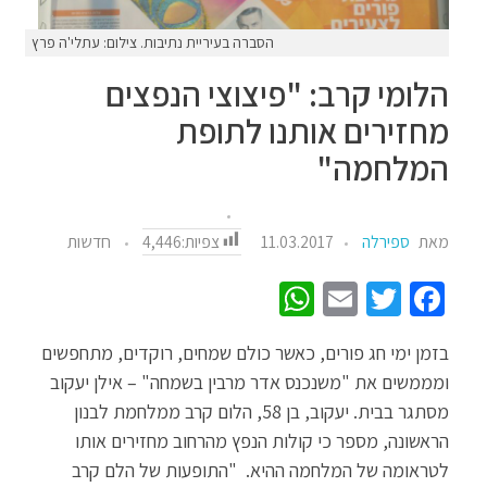
הסברה בעיריית נתיבות. צילום: עתלי'ה פרץ
הלומי קרב: "פיצוצי הנפצים
מחזירים אותנו לתופת
המלחמה"
צפיות:
4,446
מאת
ספירלה
11.03.2017
חדשות
W
E
T
Fa
h
m
wi
ce
בזמן ימי חג פורים, כאשר כולם שמחים, רוקדים, מתחפשים
at
ail
tt
b
ומממשים את "משנכנס אדר מרבין בשמחה" – אילן יעקוב
sA
er
o
מסתגר בבית. יעקוב, בן 58, הלום קרב ממלחמת לבנון
p
o
הראשונה, מספר כי קולות הנפץ מהרחוב מחזירים אותו
p
k
לטראומה של המלחמה ההיא. "התופעות של הלם קרב