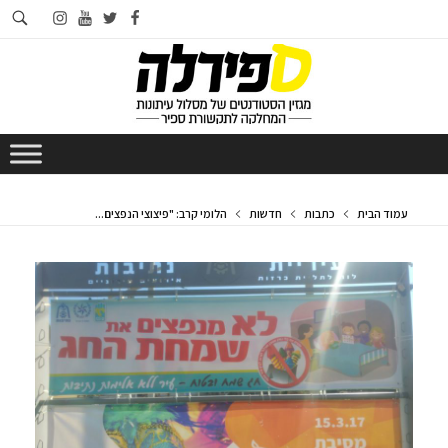
חי
instagram
youtube
twitter
facebook
בא
עמוד הבית
כתבות
חדשות
הלומי קרב: "פיצוצי הנפצים...