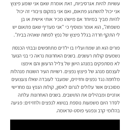
עשויות להיות אגרסיביות, זאת אומרת שאם אני שומע פיצוץ
אני יכול להשתגע פתאום, ואם אני במקום ציבורי זה יכול
להיות מביך במיוחד אם מישהו מכיר אותי אישית או בן
משפחה", הוא אומר ומוסיף כי "אני מעדיף שאם פתאום יש
לי התקף חרדה בגלל פיצוץ של נפץ לפחות שאהיה בבית".
פורים הוא חג שמח ועליז בו ילדים מתחפשים ובבתי הכנסת
נשמעים קולות רעשנים. בשנים האחרונות נראה כי בני הנוער
לא מסתפקים במנהג הישן של צליל הרעשן והם אימצו
לעצמם מנהג של פיצוץ נפצים. רשויות העיר השונות מנהלות
מלחמה נגד נפצים וחזיזים, שמעבר לעובדה שאלו צעצועים
מסוכנים אשר עלולים לגרום לאסון, קולות הנפץ גם מחרישי
אוזניים ומבהילים את התושבים. בשנים האחרונות עלתה
לסדר היום משמעות נוספת בנושא לנפצים ולחזיזים: פגיעה
בהלומי קרב ונפגעי פוסט-טראומה.