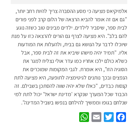
אלמיקיאס מציעה כי מסע ההסברה צריך להיות רחב יותר,
"גם אם זה אומר להביא הרצאה של הלום קרב לפני פורים
לבית ספר, שיסביר לילדים. ילדים מבינים טוב כשזה נוגע
להם בלב". היא מציעה לצרף גם הורים להרצאה כזו על מנת
שיוכלו לדבר על הנושא גם בבית, ולהעלות את המודעות
אליו. "תמיד יהיה מישהו שיביא את זה לבית ספר, אבל
כשלא כולם ילכו אחריו כמו עדר אולי נצליח למגר את
הסוגיה הזו", היא אומרת. לגבי המקומות שמוכרים את
הנפצים ובכך נותנים לגיטימציה לתופעה, היא מציעה לתת
קנסות כבדים, "כאלו שלא יהיה שווה להסתכן בשבילם. זה
הכבוד שכל המערך שנקרא 'מדינת ישראל' יכול לתת למי
שנלחם בגופו וממשיך להילחם בנפשו בשביל המדינה".
W
E
T
Fa
h
m
wi
ce
at
ail
tt
b