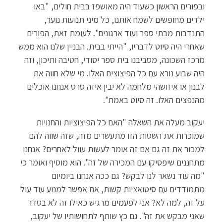
ובפורים הראשון כשעוד היה מאושפז בבית חולים, "באו
ילדים מחופשים לשמח אותנו, כל מיני תנועות נוער,
התנדבות מבתי ספר ועוד ארגונים". לעומת זאת, הפורים
שאחרי היה סיוט לדבריו, "הייתי בבית. הבניין שלנו הוא ממש
מרכז השכונה, מסביבנו בית ספר יסודי, חטיבה ותיכון, וזה
היה שבוע נורא עם כל הפיצוצים האלו. מי שלא חווה את
לבנון או איזושהי מלחמה לא יבין איזה סרט אנחנו אוכלים
מהנפצים האלו. זה סיוט באמת".
יעקוב מעלה את השאלה "האם כל הפיצוציות והחנויות
שמוכרות את השטות הזו מתעשרים מזה, שזה שווה להם
למכור את זה גם אם זה אומר לעשות עוול לאחרים? אנחנו
מתחננים שיפסיקו עם המכירה של זה". הוא מוסיף ואומר כי
"מה עוד נשאר לנו לבקש? גם ככה אנחנו ביומיום
מתמודדים עם סיטואציות קשות, אם אפשר למנוע עוד עול
על זה, למה לא? אני לפעמים מרגיש כאילו זה לא בסדר
שאני מבקש את זה". גם כץ שותף לתחושותיו של יעקוב,