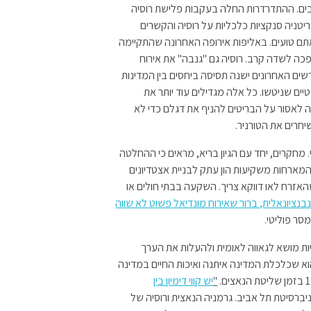
ובים. ההתדרדרות החלה בעקבות פלישת רוסיה
האי קרים בשנת 2014. אז הטילה בריטניה סנקציות כלכליות על רוסיה והקשרים
ם טועים. באליפות אירופה האחרונה שהתקיימה
כה לשדה קרב. רוסיה גם "גנבה" את אירוח
ים האחרונים ישנה תסיסה ביחסים בין המדינות
ים שניטשו. כל אלה מגדילים עוד יותר את
 לאסור על הבריטים להניף את דגלם כדי לא
חרים את הטורניר.
. מחקרים, יחד עם הגיון בריא, מראים כי ההחלטה
המארחות משקיעות הון עתק לבניית אצטדיונים
אזרח לאו דווקא צריך. השקעה בבתי חולים או
נציונאלית, ברור שאירוח מונדיאל פשוט לא שווה
מסר פוליטי.
יות מושא לגאווה לאומית ולהעלות את הערך
א שכלכלת המדינה איתנה ואיכות החיים במדינה
"
יש קווי דימיון בין
יברסיטת תל אביב. גרמניה הנאצית ורוסיה של