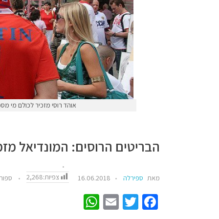
אוהד רוסי מזכיר לכולם מי מספר אחד. צילום: ts
הבריטים הרוסים: המונדיאל מזמ
צפיות:
2,268
מאת
ספירלה
16.06.2018
ספור
W
E
T
Fa
h
m
wi
ce