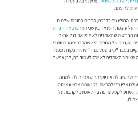
לית לא תגיע לשחק
. פוטין נמצא בעמדה
כים להיעתר.
רפת. החוליגנים כדרכם, החריבו רחובות שלמים
וד על עוצמת השנאה בין שני המחנות.
אוהד בריטי
הבריטית שהאוהדים לא יניפו את דגל ארצם
ם. טענתם של הרוסים היא שהדבר יפגע בתושבי
תקיים בעבר "קרב סטלינגרד" שהיווה נקודת מפנה
שציבור האוהדים לא יוכל לעמוד בה, לכן אפשר
יה ולהשיב לה את יוקרתה שאבדה לה. למרות
לם אליו כדי להראות על נאורות ארצו וגאוותה.
ת האירוע לקטסטרופה בין-לאומית. לקרבות על
ה לו.