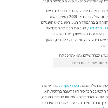
כלי קשה ושתיהן מרפאות פצעים ממלחמות עבר.
רוח שתי תחרויות גביעי העולם, האחת ברוסיה השנה
והשנייה בשנת 2022, בקטאר. המירוץ לאירוח המונדיאל הקרוב החל כבר בינואר 2009 ונמשך כמעט
קו הסיום בהתמודדות הגיעו ראש בראש האנגלים
,
הניב פרי והביא את המונדיאל
פר בין היתר על ההלם שתקף את המשלחת
 שהבחירה היתה ממניעים לא טהורים, בלשון
וכר.
ינצחו? צילום: נתן (אתר פליקר)
ניסיון ההרעלה הכושל
בסרגיי סקריפל
בחודש מרץ
ה קצין בכיר ברוסיה וריגל לטובת בריטניה. הוא
ו הורעלו והבריטים האשימו את הרוסים. בתגובה,
לארצם. פוטין מצדו החזיר גם הוא עובדי שגרירות מערביים.