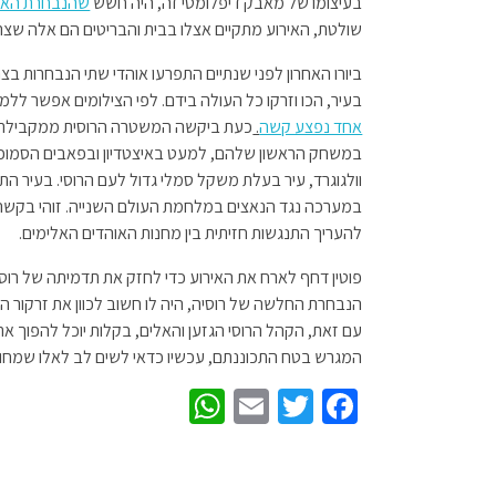
בעיצומו של מאבק דיפלומטי זה, היה חשש
שהנבחרת האנג
שולטת, האירוע מתקיים אצלו בבית והבריטים הם אלה שצרי
ביורו האחרון לפני שנתיים התפרעו אוהדי שתי הנבחרות בצ
בעיר, הכו וזרקו כל העולה בידם. לפי הצילומים אפשר ללמ
אחד נפצע קשה
.
כעת ביקשה המשטרה הרוסית ממקבילתה 
במשחק הראשון שלהם, למעט באיצטדיון ובפאבים הסמוכי
וולגוגרד, עיר בעלת משקל סמלי גדול לעם הרוסי. בעיר ה
במערכה נגד הנאצים במלחמת העולם השנייה. זוהי בקשה 
להעריך התנגשות חזיתית בין מחנות האוהדים האלימים.
פוטין דחף לארח את האירוע כדי לחזק את תדמיתה של רוס
הנבחרת החלשה של רוסיה, היה לו חשוב לכוון את זרקור העו
עם זאת, הקהל הרוסי הגזען והאלים, בקלות יוכל להפוך א
המגרש בטח התכוננתם, עכשיו כדאי לשים לב לאלו שמחוצ
W
E
T
Fa
h
m
wi
ce
at
ail
tt
b