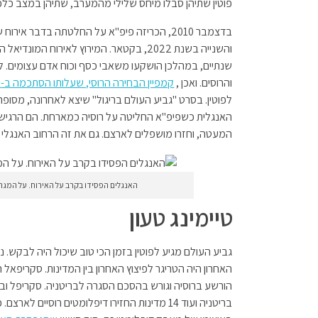
פוטין שתיהן סבלו מיחס שלילי מהמערב, שתיהן במצב כל
בדצמבר 2010, הכריזה פיפ"א על החלטתה בדבר אי
שנתיים, במהלכן הושקעו משאבי כסף וכוח אדם עצומים. ל
והרוסים. ואכן ,
קמפיין הבחירה הרוסי, שעלותו הסתכמה ב-641 מיליון דולר
לפוטין. בסרט "גביע העולם בריגול" שיצא לאחרונה, מסו
האנגלית כשפיפ"א החליטה על רוסיה כמארחת. הם הרגישו
המעטה, וחזרו מושפלים לארצם. גם את זה הרחוב האנגלי ז
האנגלים הפסידו בקרב על האירוח. על המגרש 
טיימינג טעון
גביע העולם מגיע לפוטין בזמן הכי טוב שיכול היה לבקש. 
האחרון היה הטריגר לפיצוץ האחרון בין המדינות. סקריפאל הי
הורשע ברוסיה וגורש בהסכם הסגרה לבריטניה. סקריפל ובת
בריטניה ועוד 14 מדינות החזירו דיפלומטים רוסיים 