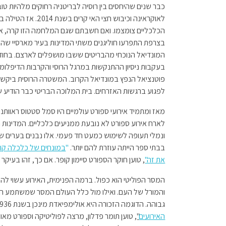
כבר שנים שהיחסים בין רוסיה לבריטניה רחוקים מלהיות ט
at
ail
tt
b
לאוקראינה וכיבוש חצי 
sA
er
o
הכלכליים צומצמו. ואם חשבתם שגם המלחמה הזו קרה, את
p
o
בצרפת התפרעו חוליגנים משתי המדינות בעיר מארסיי שהפ
המונדיאל הנוכחי מהבריטים ששבו מושפלים לארצם. בחודש
p
k
בעקבות ניסיון ההתנקשות במרגל הרוסי והקרבות הדיפלומטי
פוטנציאל הנפץ במונדיאל הקרוב. המשטרה הרוסית ביקשה
לפגוע ברגשות האזרחים. בית המלוכה הבריטי כבר הודיע שי
מאז ומתמיד אירועי ספורט עולמיים היו סמל סטטוס ראוותני
לארח אירוע ספורט לא נובעת ממניעים כלכליים. המדינות 
ונמלי תעופה לשימוש כמעט חד פעמי. אלו נבנים בערים שה
בבתי ספר הייתה עוזרת להם יותר.
"
במונחים של כלכלה קונב
את זה"
, טוען חוקר הספורט סיימון קופר. אם כך, זהו בעיקר 
המסר הפוליטי הוא כפול. ברמה הפנימית, האירוע עשוי לה
והמורל של העם. ואילו מול כלל העולם המסר שמשתמע הו
גבוהה. הדוגמה הזכורה היא אולימפיאדת מינכן בשנת 1936 בזמן שליטת הנאצים.
האירועים
",
טוען תומר פדלון, מרצה לפוליטיקה וספורט מאונ