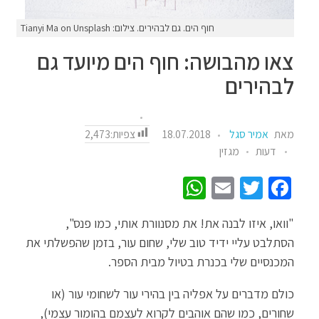
חוף הים. גם לבהירים. צילום: Tianyi Ma on Unsplash
צאו מהבושה: חוף הים מיועד גם
לבהירים
צפיות:
2,473
מאת
אמיר סגל
18.07.2018
דעות
מגזין
W
E
T
Fa
h
m
wi
ce
"וואו, איזו לבנה את! את מסנוורת אותי, כמו פנס",
at
ail
tt
b
הסתלבט עליי ידיד טוב שלי, שחום עור, בזמן שהפשלתי את
sA
er
o
המכנסיים שלי בכנרת בטיול מבית הספר.
p
o
כולם מדברים על אפליה בין בהירי עור לשחומי עור (או
p
k
שחורים, כמו שהם אוהבים לקרוא לעצמם בהומור עצמי),