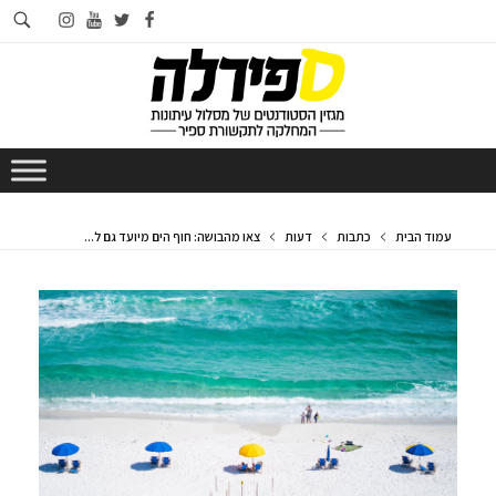
חי
instagram
youtube
twitter
facebook
בא
עמוד הבית
כתבות
דעות
צאו מהבושה: חוף הים מיועד גם ל...