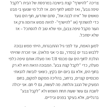
צריכה "להישרף" קצת בישיבה במרפסת של הבית ו"לקבל
טיפה צבע", ואז לנסוע לחוף הים. אז לכל מי שנועץ בי מבט
מאשים של "איזו לבנה את", סתם שתדעו, חוף הים נועד
כדי להשתזף (או "להישרף"- להיות ממש אדומה ורק אז
העור מקבל טיפה צבע), ומי שלא טוב לו להסתכל – אז
שלא יסתכל.
למען האמת, עד לפני גיל ההתבגרות, הייתי ממש נבוכה
ללבוש בגד ים (בסדר, גם כי אני מלאה). אני זוכרת שהייתי
הולכת לחוף הים עם מכנסי 7/8 ואז מעלה אותם טיפה כלפי
מעלה, כדי "לקבל קצת צבע". המבוכה הזאת היא לא רק
בחוף הים, אלא גם ביום-יום בקיץ, כשאני לובשת להנאתי
מכנסיים קצרים, ברחוב, בהליכה ממקום למקום, בחום
המעיק של הנגב והלחות. מה לעשות, גם לי חם. אני יכולה
לשבת גם עשר שעות תחת השמש ולא "לקבל צבע"
ברגליים, אלא בעיקר בפנים ובידיים.