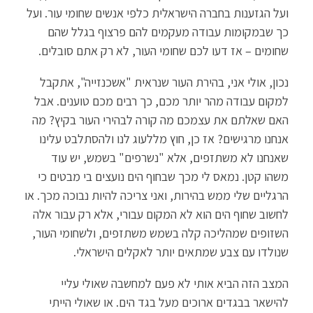
ועל הגזענות בחברה הישראלית כלפי אנשים שחומי עור. ועל
כך שבמקומות עבודה מעקמים להם פרצוף בגלל שהם
שחומים – אז דעו לכם שחומי העור, לא רק אתם סובלים.
נכון, אולי אני, בהירת העור שנראית "אשכנזייה", אתקבל
למקום עבודה מהר יותר מכם, כך רבים מכם טוענים. אבל
האם שאלתם את עצמכם מה קורה לבהירי העור בקיץ? מה
אנחנו מרגישים? אז כן, חוץ מללעוג לנו ולהסתלבט עלינו
שאנחנו לא משתזפים, אלא "נשרפים" בשמש, יש עוד
משהו קטן. נמאס לי מכך שבחוף הים נועצים בי מבטים כי
הרגליים שלי ממש בהירות, ואני צריכה להיות נבוכה מכך. או
לחשוב שחוף הים הוא לא המקום עבורי, אלא רק עבור אלה
השזופים שמהליכה קלה בשמש משתזפים, ולשחומי העור,
שנולדו עם צבע שמתאים יותר לאקלים הישראלי.
המצב הזה הביא אותי לא פעם למחשבה שאולי עליי
להישאר בבגדים ארוכים מעל בגד הים. או שאולי הייתי