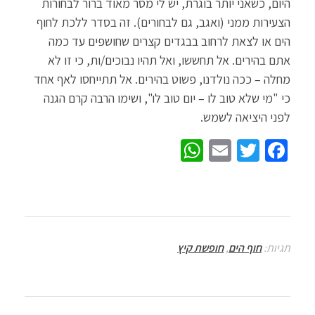
היום, כשאני יותר בוגרת, יש לי מסר מאוד ברור לבחורות
הצעירות ממני (ואגב, גם לבחורים). זה בסדר ללכת לחוף
הים או לצאת לרחוב בבגדים קצרים שחושפים עד כמה
אתם בהירים. אל תחששו, ואל תהיו נבוכים/ות, כי זו לא
מחלה – ככה נולדנו, פשוט בהירים. אל תתייחסו לאף אחד
כי "מי שלא טוב לו – יום טוב לו", ושימו הרבה קרם הגנה
לפני היציאה לשמש.
W
E
T
Fa
h
m
wi
ce
at
ail
tt
b
sA
er
o
p
o
תגיות:
חוף הים
,
חופשת קיץ
p
k