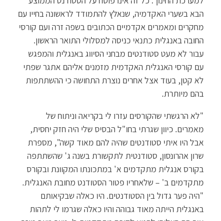
למערכת החינוך. כל זה אינו פוסח על הסטודנט הממוצע
הבא בשערי האקדמיה, שנאלץ להתמודד לראשונה בחייו עם
מחקרים ומאמרים אקדמיים הכתובים בשפה זרה ועם קורסי
החובה באנגלית כתנאי כניסה למסלולי התואר הראשון.
עבור לא מעט סטודנטים מבחני הסיווג באנגלית והמפגש
עם קורסי האנגלית האקדמית מזמנים אליהם אתגר שפתי
לא קטן, בעוד אצל אחרים נוצרת התחושה כי ההשתתפות
בהם מיותרת.
"לא הרגשתי שהקורסים עזרו לי בקריאה וניתוח של
מאמרים. כיוון שגרתי בחו"ל הבסיס שלי היה חזק יחסית,
אבל היו איתי סטודנטים שהיה להם מאוד קשה", מספרת
שרון אהרונסון, סטודנטית לתקשורת בשנה ג' שהשתתפה
בקורס אנגלית מתקדמים א' במתכונתו המקוונת ובקורס
מתקדמים ב' – שלאחריו פטור הסטודנט מחובת האנגלית.
"היה פער גדול בין הסטודנטים. היו כאלה שבקיאותם
באנגלית הייתה מאוד גבוהה והיו כאלה שגרמו לי לתהות