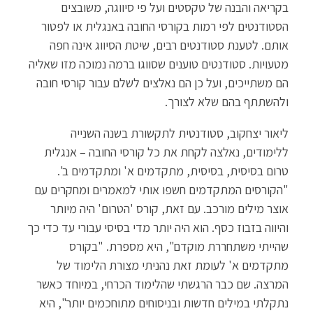
בקריאה והבנה של טקסטים ועל פי סיווגה, משובצים
הסטודנטים לפי רמות בקורסי החובה באנגלית או לפטור
אותם. לטענת סטודנטים רבים, שיטת הסיווג אינה חפה
מטעויות. סטודנטים טוענים שסווגו ברמה נמוכה מזו שאליה
הם משתייכים, ועל כן הם נאלצים לשלם עבור קורסי חובה
ולהשתתף בהם שלא לצורך.
ליאור יצחקוב, סטודנטית לתקשורת בשנה השנייה
ללימודים, נאלצה לקחת את כל קורסי החובה – אנגלית
טרום בסיסית, בסיסית, מתקדמים א' ומתקדמים ב'.
"הקורסים המתקדמים חשפו אותי למאמרים ומחקרים עם
אוצר מילים מורכב. עם זאת, קורס 'הטרום' היה מיותר
והיווה בזבוז כסף. הוא היה יותר מדי בסיסי עבורי עד כדי כך
שהייתי משתחררת מוקדם", היא מספרת. "בקורס
מתקדמים א' לעומת זאת נהניתי מצורת הלימוד של
המרצה. שם כבר הרגשתי שהלימוד הכרחי, במיוחד כאשר
נתקלתי במילים חדשות ובניסוחים מתוחכמים יותר", היא