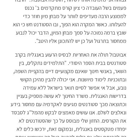
פעמים בשל העובדה כי ציון קורס מתקדמים ב' נכנס
לממוצע הרבה מעדיפים לוותר על מבחן מיון חוזר כדי
להעלותו. כאשר המקרה הוא הפוך, ובו הסטודנט חש כי הוא
שובץ ברמה נמוכה על סמך מבחן המיון, הדבר יכול לנבוע
ממחסור בתרגול ועל כן יש להתכונן אליו היטב".
אבוטבול תולה את האחריות לבסיס הרעוע באנגלית בקרב
סטודנטים בבית הספר היסודי. "התלמידים נתקלים, בין
השאר, באנשי חינוך שאינם מקצועיים דיים בהקניית השפה,
ובתוכניות לימוד מיושנות. אני יכולה להבין מהיכן הקושי
נובע, אבל אי אפשר לסיים תואר בישראל ללא עמידה
בדרישות האנגלית. משרד החינוך לא עושה מספיק בעניין
וכתוצאה מכך סטודנטים מגיעים לאקדמיה עם מחסור בידע
ונאלצים לשלם. אנו עושים מאמצים לבקש מהמל"ג לסבסד
את הקורסים. החזון שלי מבוסס על כך שהסטודנטים לא
יפחדו מטקסטים באנגלית, ובמקום זאת, ירכשו כלים לא