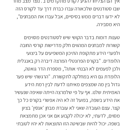
איך הם הצליחו להגיע לקורס מתקדמים ב'. נוצר מצב מוזר
שבו סטודנטים שלכאורה עברו כברת דרך עד לקורס הזה
לא ידעו דברים ממש בסיסיים, אבל עברו את המבחנים",
היא מסבירה.
טענות דומות בדבר הקושי שיש לסטודנטים מסוימים
קשורות למבחנים המהווים חלק מדרישות קורסי החובה
ולפערי הידע מתקופת התיכון המשפיעים על ביצועי
הלומדים. "בקורס הפרונטלי המרצה דיברה רק באנגלית
ולכן לפעמים לא הבנתי אותה", מספרת הדר גואטה,
הלומדת גם היא במחלקה לתקשורת. "הרגשתי שיש פער
גדול בין מה שמצפים מאיתנו לדעת לבין רמת הידע
האמיתית שלנו. אף על פי שלמרצה הייתה שאיפה שנעשיר
את הידע בשפה, בפועל זה לא היה אפשרי בקורס כל כך
קצר. עצם העובדה שאני לא עוברת מבחן 'אנסין' בציון
מסוים, לדעתי, לא יכולה לקבוע אם אני אכן מתמצאת
בשפה. יכול להיות שבשיטה הזו התוצאות לא יהיו לטובתי