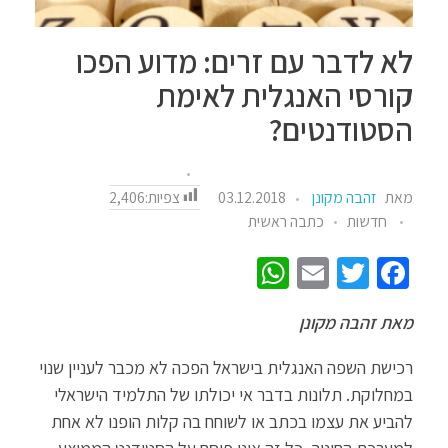
לא לדבר עם זרים: מדוע הפכו
קורסי האנגלית לאימת
הסטודנטים?
צפיות:
2,406
מאת
זהבה מקונן
03.12.2018
חדשות
כתבה ראשית
W
E
T
Fa
h
m
wi
ce
מאת זהבה מקונן
at
ail
tt
b
sA
er
o
רכישת השפה האנגלית בישראל הפכה לא מכבר לעניין שנוי
p
o
במחלוקת. תלונות בדבר אי יכולתו של התלמיד הישראלי
להביע את עצמו בכתב או לשוחח בה קלות הופנו לא אחת
p
k