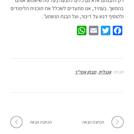
רק להבנתם אלא גם כלים להבעה בעל פה שישמשו אותם
בהמשך. בעתיד, אנו מתעדים לשכלל את תוכנית הלימודים
ולהוסיף דגש על דיבור, ועל הבנת הנשמע".
W
E
T
Fa
h
m
wi
ce
at
ail
tt
b
sA
er
o
p
o
תגיות:
אנגלית
,
מבחן אמי"ר
p
k
הכתבה הבאה
הכתבה הבאה