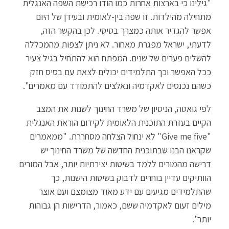
"גילינו כי בארצות אחרות כמו הודו רכישת השפה האנגלית
מתחילה מהילדות. זו שפה בין-לאומית ובעידן של היום
אפשר להגדיר אותה כמצרך בסיסי. לכן בהקשר הזה,
לדעתי, ישראל מפגרת מאחור. לא ניתן לצפות מהמכללה
להשלים פערים של שנים. המפתח הוא להתחיל בגיל צעיר
ככל האפשר וכך התלמידים יכולים לצאת עם בסיס חזק
כשהם נכנסים לאקדמיה ונאלצים להתמודד עם מאמרים".
לפי גואטה, הניסיון של משרד החינוך לשנות את המצב
הקיים בעזרת התוכנית הלאומית לקידום הוראת האנגלית
"Give me five" לא ינחול הצלחה מסחררת. "ממאמרים
שקראנו הבנו שבתוכנית החדשה של משרד החינוך יש
דרישה מהמורים ללמד בשיטות יצירתיות יותר, אבל המורים
הוותיקים עדיין בוחרים לדבוק בשיטות הישנות, כך
שהתלמידים מגיעים עם ידע מאוד מצומצם ועם אוצר
מילים זעום לאקדמיה ששם, כאמור, הדרישות הן גבוהות
יותר".