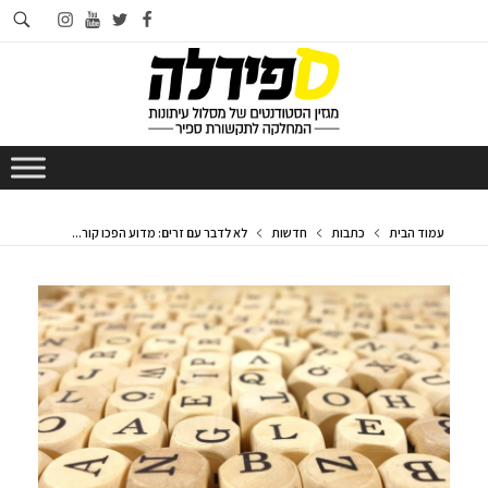
חי
instagram
youtube
twitter
facebook
בא
עמוד הבית
כתבות
חדשות
לא לדבר עם זרים: מדוע הפכו קור...