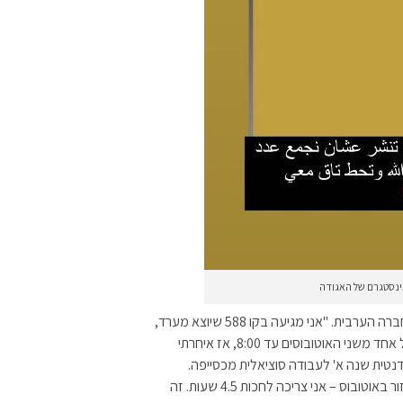
ינסטגרם של האגודה
בכפרים הבדואים בדרום, המצב קשה אפילו מהממוצע בחברה הערבית. "אני מגיעה בקו 588 שיוצא מערד,
דרך כסיפה וחורה לספיר. הבעיה היא שאם אני לא עולה על אחד משני האוטובוסים עד 8:00, אז איחרתי
דנטית שנה א' לעבודה סוציאלית מכסייפה.
"כמעט אותו דבר קורה גם בחזרה הביתה. אם אני רוצה לחזור באוטובוס – אני צריכה לחכות 4.5 שעות. זה