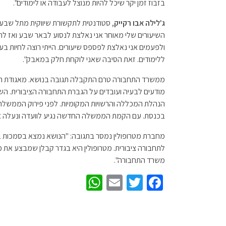
בזבוז זמן יקר שיכל להיות מנוצל לעבודה או לימודים".
ג'לילה אבו רקייק
, סטודנטית לתקשורת שיווקית מתל שבע,
השיעורים שלי מאוחר אני נאלצת לנסוע לבאר שבע ואז לח
ולפעמים אני נאלצת לפספס שיעורים. הייתי רוצה לחיות בע
ללימודים. זאת הסיבה שאני לוקחת חלק במאבק".
ממשרד התחבורה טרם התקבלה תגובה בנושא. מאגודת הסט
מודעים לבעיה ועובדים על הגברת התחבורה הציבורית. הש
הנהלת המכללה והרשויות המקומיות. לפני פירוק הממשלה 
בכנסת. עם הקמת הממשלה החדשה נגיע לוועדה ונעלה את
מחברת מטרופולין נמסר בתגובה: "הנושא נמצא בסמכות
לתחבורה ציבורית. מטרופולין היא בגדר קבלן שמבצע את 
משרד התחבורה".
W
E
T
Fa
h
m
wi
ce
at
ail
tt
b