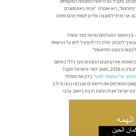
כתב מקביל גם לראשי המועצות המקומיות.
תרונות", היא אומרת. "פניתי באינסטגרם
. אני פניתי למועצה שלי וביקשתי מהם שיפנו
בין השאר התעלמות גורפת מצד משרד
צטרף למכתב שלה כדי להפעיל לחץ על הרשויות
בונות וכמעט התייאשתי".
ם תואמת את הנתונים המציגים פער כללי בתחום
. לפי נתוני משרד התחבורה מ-2018, תושב יהודי בישראל מקבל
חקר של עמותת "סיכוי"
בדק את מסלולי
התחבורה הציבורית בארץ, ומצא שהמספר הממוצע של הקווים המשרתים את היישובים שנבחנו גבוה פי 2.5
ת ישראל אין ולו תחנת רכבת ביישוב ערבי.