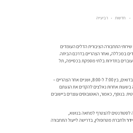
חדשות
רביעייה
 שירותי התחבורה הציבורית הדלים העומדים
ים במכללה, ואחר הצהריים בדרכם הביתה.
העוברים בתדירות בלתי מספקת בכסייפה, תל
בשעות הבוקר עוברים שני אוטובוסים בלבד בין היישובים הבדואים, בין 7:00 ל-8:00, ושניים אחר הצהריים –
זור הביתה בשעות אחרות נאלצים להקדים את הגעתם
. בנוסף, כאמור, האוטובוסים עוצרים ביישובים
ה לסטודנטים להצטרף למחאה בנושא,
ידר
ולחברת מטרופולין, בדרישה לייעול התחבורה