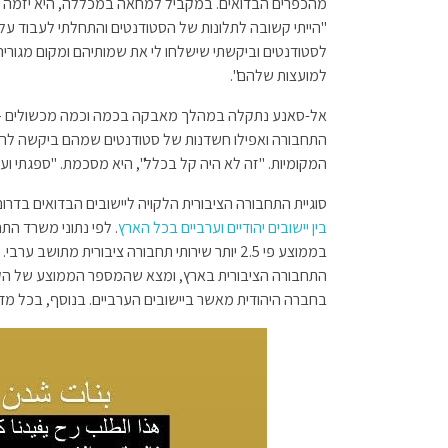
מהכפרים הבדואים. במקביל למחאה במכללה, היא יזמה מ
"הייתי קשובה לתלונות של הסטודנטים והתחלתי לעבוד על פ
לסטודנטים וביקשתי שישלחו לי את שמותיהם ומקום מגוריהם
למועצות שלהם".
אל-סאנע נתקלה במהלך מאבקה בכמה וכמה מכשולים – 
התחבורה ואפילו חשדנות של סטודנטים שמהם ביקשה לה
המקומיות. "זה לא היה קל בכלל", היא מסכמת. "ספגתי ועל
סוגיית התחבורה הציבורית הלקויה ליישובים הבדואים בדרו
בין יישובים יהודיים וערביים בכל הארץ
בממוצע פי 2.5 יותר שירותי תחבורה ציבורית מתושב ערבי.
מ
בחברה היהודית מאשר ביישובים הערביים. בנוסף, בכל מדינ