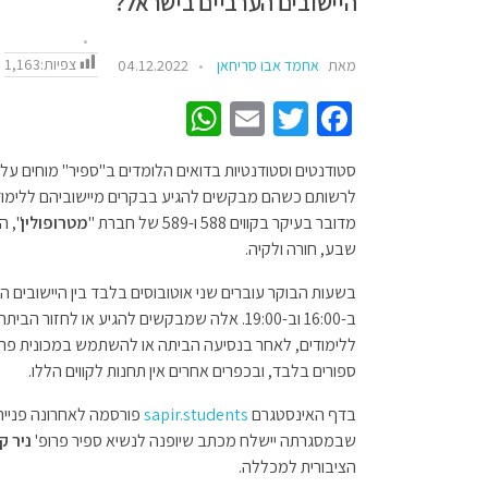
היישובים הערביים בישראל?
צפיות:
1,163
מאת
אחמד אבו סריחאן
04.12.2022
W
E
T
Fa
h
m
wi
ce
סטודנטים וסטודנטיות בדואים הלומדים ב"ספיר" מוחים על
at
ail
tt
b
לרשותם כשהם מבקשים להגיע בבקרים מיישוביהם ללימוד
sA
er
o
מדובר בעיקר בקווים 588 ו-589 של חברת "
מטרופולין
", 
p
o
שבע, חורה ולקיה.
p
k
ב-16:00 וב-19:00. אלה שמבקשים להגיע או לח
ללימודים, לאחר בנסיעה הביתה או להשתמש במכונית פרטית
ספורים בלבד, ובכפרים אחרים אין תחנות לקווים הללו.
בדף האינסטגרם
sapir.students
פורסמה לאחרונה פניי
שבמסגרתה יישלח מכתב שיופנה לנשיא ספיר פרופ'
ניר ק
הציבורית למכללה.