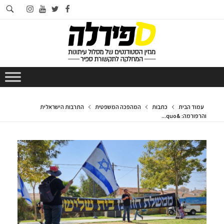
חי
instagram
youtube
twitter
facebook
בא
עמוד הבית
כתבות
המהפכה המשפטית
התרבות הישראלית
והרפורמה: &quo...