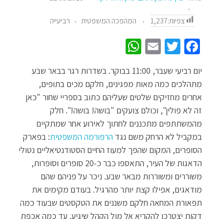
צפיות:
1,237
המהפכה המשפטית
רביעייה
W
E
T
Fa
h
m
wi
ce
יום רביעי שעבר, 11:00 בבוקר. בשדרות רגר בבאר שבע
at
ail
tt
b
מתהלכים כמה מאות מפגינים, חלקם מכים בתופים,
sA
er
o
אחרים מחזיקים שלטים שעליהם כתוב בספריי שחור "כאן
p
o
זה לא פולין", וכולם צועקים "בושה! בושה!". חלק
p
k
מהמשתתפים מתכננים לחתוך לאירוע אחר שמתקיים
במקביל לא הרחק משם נגד
הרפורמה המשפטית
: בפארק
הסופרים, המקום שהפך למעוז החיים הסטודנטיאליים נטולי
הדאגות של העיר, התאספו כבר כ-20 סופרים וסופרות,
משוררים ומשוררות מבאר שבע. ניכר על פניהם שהם
מודאגים, אפילו קצת יותר מהרגיל. בעודם מקימים את
תפאורת המחאה חלקם משננים את הטקסטים שבעוד כמה
דקות יצטרכו להקריא אל מול הקהל שיגיע. עד כמה אכפת