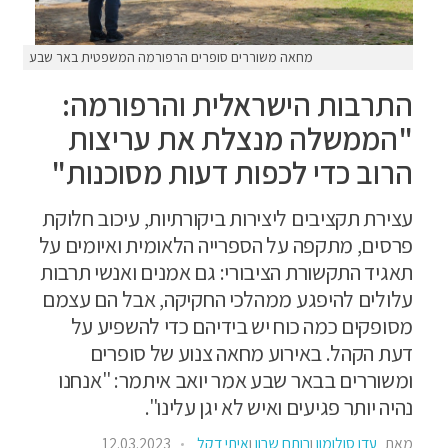
מחאה משוררים סופרים הרפורמה המשפטית באר שבע
התרבות הישראלית והרפורמה:
"הממשלה מנצלת את עריצות
הרוב כדי לכפות דעות מסוכנות"
עצירת תקציבים ליצירות ביקורתיות, עיכוב חלוקת
פרסים, מתקפה על הספרייה הלאומית ואיומים על
תאגיד התקשורת הציבורי: גם אמנים ואנשי תרבות
עלולים להיפגע ממהלכי החקיקה, אבל הם עצמם
מסופקים כמה כוח יש בידיהם כדי להשפיע על
דעת הקהל. באירוע מחאה צנוע של סופרים
ומשוררים בבאר שבע אמר יואב איתמר: "אנחנו
נהיה יותר פגיעים ואיש לא יגן עלינו".
מאת
עדן סולומון
ו
רותם שרון
ו
איתי דקל
12.03.2023