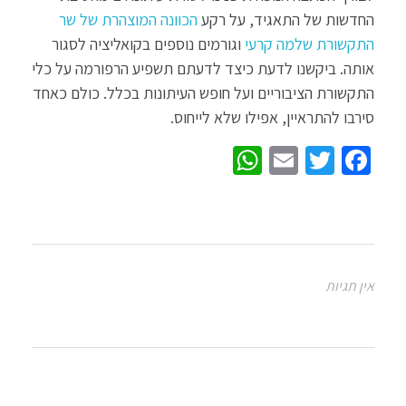
החדשות של התאגיד, על רקע
הכוונה המוצהרת של שר
התקשורת שלמה קרעי
וגורמים נוספים בקואליציה לסגור
אותה. ביקשנו לדעת כיצד לדעתם תשפיע הרפורמה על כלי
התקשורת הציבוריים ועל חופש העיתונות בכלל. כולם כאחד
סירבו להתראיין, אפילו שלא לייחוס.
W
E
T
Fa
h
m
wi
ce
at
ail
tt
b
sA
er
o
p
o
אין תגיות
p
k