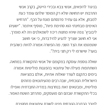
בניגוד לרופאים, אנשי צבא ובכירי הייטק, בקרב אנשי
התרבות יש תחושה שלא רק המוסר שלהם עומד כעת
למבחן, אלא גם עתיד פרנסתם מונח על הכף. "תרחיש
האימים מבחינתי הוא סתימת פיות", מוסיף איתמר. "ישעיהו
ליבוביץ' צפה שיהיו מחנות ריכוז לשמאלנים וזה לא מופרך.
אני לא חושב שצריך להגיע להידברות, כי אני חושב
שטמטמו את הצד השני. מה הפשרה אמורה להיות כשהבית
בוער? שישרפו לי רק חצי בית?".
שאלה נוספת עוסקת במקומם של אנשי התקשורת במחאה.
השתתפות פעילה של עיתונאי בהפגנות פוליטיות אמורה
בימים כתקנם לעורר שאלות אתיות, אולם במציאות
הישראלית הנוכחית, שבה רבים מהעיתונאים מזוהים
פוליטית, ומבטאים זאת בנחרצות במדיה החברתית ואפילו
בכלי התקשורת שבהם הם מועסקים, מתרחב השטח האפור.
לצורך הכתבה הנוכחית פנינו לשורת עיתונאים מחטיבת