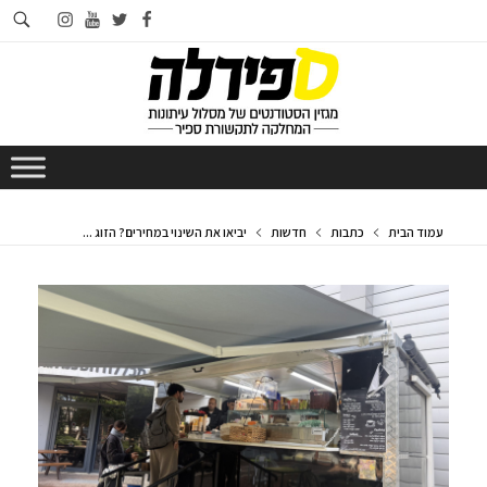
חי
instagram
youtube
twitter
facebook
בא
עמוד הבית
כתבות
חדשות
יביאו את השינוי במחירים? הזוג ...