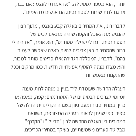
יותר", הוא מספר ל
ספירלה
. "אז אמרתי לעצמי: אם כבר,
אז גם לתת שירות לסטודנטים. הם אנשים מדהימים".
לדברי רונן, את המחירים בעגלה קבע בעצמו, מתוך רצון
להנגיש את האוכל והקפה שיהיה מתאים לכיס של
הסטודנטים. "גם לי יש ילד סטודנט", הוא אומר, "אז היה לי
ברור שהמחירים כאן צריכים להיות כאלה שאפשר לעמוד
בהם". לדבריו, המכללה הגדירה אילו פריטים מותר למכור,
והוא מצדו מנסה להוסיף אפשרויות חדשות כמו מרקים וככל
שהתקנות מאפשרות.
העגלה החדשה שעומדת ליד בניין 2 מנסה לתת מענה
יומיומי לצרכים הבסיסיים של הסטודנטים: קפה, מאפה או
כריך במחיר סביר ומעט גיוון בשגרה הקולינרית הדלה של
ספיר. כפי שניתן לראות בטבלה המצורפת, השוואת
המחירים בין העגלה החדשה לבין "הדיילי" ו"הקרנף"
מבליטה פערים משמעותיים, בעיקר במחירי הכריכים.