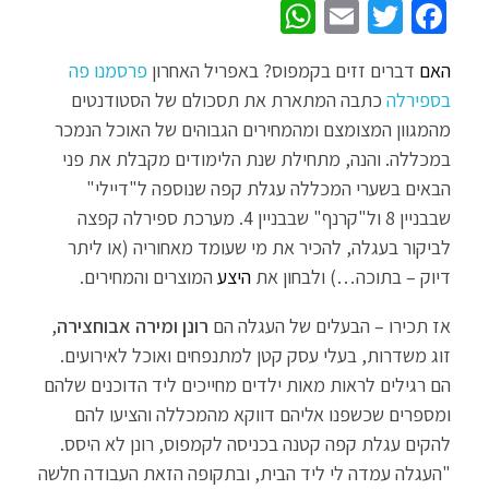
W
E
T
Fa
h
m
wi
ce
האם
דברים זזים בקמפוס? באפריל האחרון
פרסמנו פה
at
ail
tt
b
בספירלה
כתבה המתארת את תסכולם של הסטודנטים
sA
er
o
מהמגוון המצומצם ומהמחירים הגבוהים של האוכל הנמכר
p
o
במכללה. והנה, מתחילת שנת הלימודים מקבלת את פני
p
k
הבאים בשערי המכללה עגלת קפה שנוספה ל"דיילי"
שבבניין 8 ול"קרנף" שבבניין 4. מערכת ספירלה קפצה
לביקור בעגלה, להכיר את מי שעומד מאחוריה (או ליתר
דיוק – בתוכה…) ולבחון את
היצע
המוצרים והמחירים.
אז תכירו – הבעלים של העגלה הם
רונן ומירה אבוחצירה
,
זוג משדרות, בעלי עסק קטן למתנפחים ואוכל לאירועים.
הם רגילים לראות מאות ילדים מחייכים ליד הדוכנים שלהם
ומספרים שכשפנו אליהם דווקא מהמכללה והציעו להם
להקים עגלת קפה קטנה בכניסה לקמפוס, רונן לא היסס.
"העגלה עמדה לי ליד הבית, ובתקופה הזאת העבודה חלשה