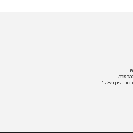
יר
לתקשורת
ונות בעידן דיגיטלי”