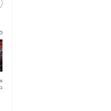
כ
פר
בע