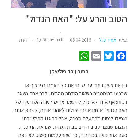
הטוב והרע על: "האח הגדול"
צפיות:
1,660
מאת
אמיר סגל
08.04.2016
דעות
W
E
T
Fa
h
m
wi
ce
הטוב (ורד פוליאק)
at
ail
tt
b
sA
er
o
בין אם צעקנו יחד עם שי חי את כל האמת בפרצוף או
p
o
שבכינו בהיסטריה כשאור הודחה מהבית, דבר אחד נשאר
בטוח: אף אחד לא יכול להישאר אדיש לעונה השביעית של
p
k
האח הגדול. אנחנו אמנם יכולים לאהוב אותה, לשנוא אותה
ואפילו לנסות להתעלם ממנה, אבל הבאזז התקשורתי
העצום שנוצר סביב החיים בבית הסגור, שם את התוכנית
פעם אחר פעם בכותרות, כך שהתעלמות פשוט לא באה