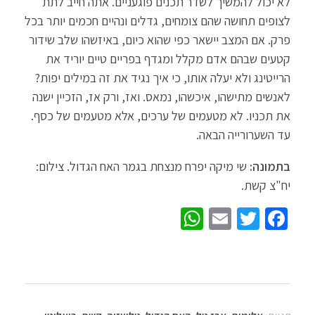
לא יכול להמשיך לשדר תכנים פוגעניים. אתה חייב לתת
לצופים תחושה שהם צומחים, גדלים ונהיים חכמים יותר בכל
פרק. אם המצב יישאר כפי שהוא כיום, באיזשהו שלב שידור
קטעים שבהם אדם מקלל ומגדף בפריים טיים יוריד את
הרייטינג ולא יעלה אותו, כי איך נגיד את זה במילים יפות?
לאנשים מתישהו, איכשהו, נמאס. ואז, ורק אז, הזכיין ישנה
את תכניו. לא מטעמים של ערכים, אלא מטעמים של כסף.
עד השערורייה הבאה.
בתמונה:
שי מיקה יפרח מנצחת בגמר האח הגדול. צילום:
יח"צ קשת.
W
E
T
Fa
h
m
wi
ce
at
ail
tt
b
sA
er
o
p
o