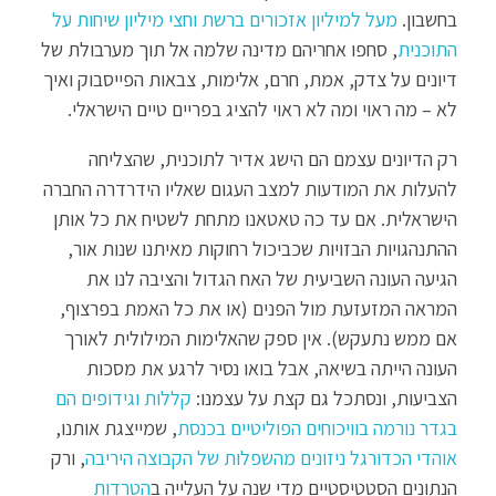
בחשבון.
מעל למיליון אזכורים ברשת וחצי מיליון שיחות על
התוכנית
, סחפו אחריהם מדינה שלמה אל תוך מערבולת של
דיונים על צדק, אמת, חרם, אלימות, צבאות הפייסבוק ואיך
לא – מה ראוי ומה לא ראוי להציג בפריים טיים הישראלי.
רק הדיונים עצמם הם הישג אדיר לתוכנית, שהצליחה
להעלות את המודעות למצב העגום שאליו הידרדרה החברה
הישראלית. אם עד כה טאטאנו מתחת לשטיח את כל אותן
ההתנהגויות הבזויות שכביכול רחוקות מאיתנו שנות אור,
הגיעה העונה השביעית של האח הגדול והציבה לנו את
המראה המזעזעת מול הפנים (או את כל האמת בפרצוף,
אם ממש נתעקש). אין ספק שהאלימות המילולית לאורך
העונה הייתה בשיאה, אבל בואו נסיר לרגע את מסכות
הצביעות, ונסתכל גם קצת על עצמנו:
קללות וגידופים הם
בגדר נורמה בוויכוחים הפוליטיים בכנסת
, שמייצגת אותנו,
אוהדי הכדורגל ניזונים מהשפלות של הקבוצה היריבה
, ורק
הנתונים הסטטיסטיים מדי שנה על העלייה ב
הטרדות