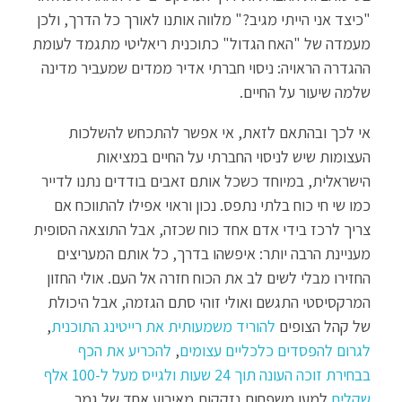
"כיצד אני הייתי מגיב?" מלווה אותנו לאורך כל הדרך, ולכן
מעמדה של "האח הגדול" כתוכנית ריאליטי מתגמד לעומת
ההגדרה הראויה: ניסוי חברתי אדיר ממדים שמעביר מדינה
שלמה שיעור על החיים.
אי לכך ובהתאם לזאת, אי אפשר להתכחש להשלכות
העצומות שיש לניסוי החברתי על החיים במציאות
הישראלית, במיוחד כשכל אותם זאבים בודדים נתנו לדייר
כמו שי חי כוח בלתי נתפס. נכון וראוי אפילו להתווכח אם
צריך לרכז בידי אדם אחד כוח שכזה, אבל התוצאה הסופית
מעניינת הרבה יותר: איפשהו בדרך, כל אותם המעריצים
החזירו מבלי לשים לב את הכוח חזרה אל העם. אולי החזון
המרקסיסטי התגשם ואולי זוהי סתם הגזמה, אבל היכולת
של קהל הצופים
להוריד משמעותית את רייטינג התוכנית
,
לגרום להפסדים כלכליים עצומים
,
להכריע את הכף
בבחירת זוכה העונה תוך 24 שעות
ולגייס מעל ל-100 אלף
שקלים
למען משפחות נזקקות מאירוע אחד של גמר