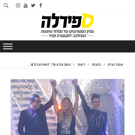
חי
instagram
youtube
twitter
facebook
בא
עמוד הבית
כתבות
דעות
הטוב והרע על: "האח הגדול&...