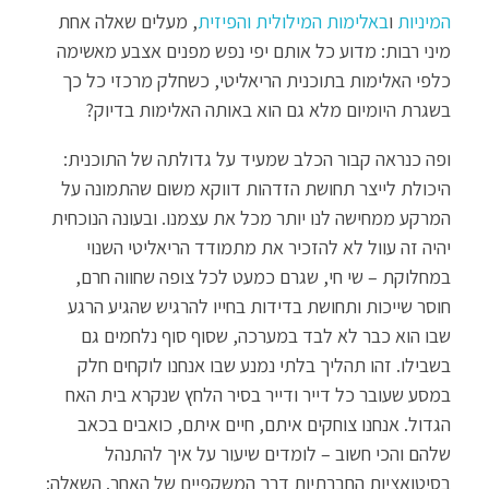
המיניות
ו
באלימות המילולית והפיזית
, מעלים שאלה אחת
מיני רבות: מדוע כל אותם יפי נפש מפנים אצבע מאשימה
כלפי האלימות בתוכנית הריאליטי, כשחלק מרכזי כל כך
בשגרת היומיום מלא גם הוא באותה האלימות בדיוק?
ופה כנראה קבור הכלב שמעיד על גדולתה של התוכנית:
היכולת לייצר תחושת הזדהות דווקא משום שהתמונה על
המרקע ממחישה לנו יותר מכל את עצמנו. ובעונה הנוכחית
יהיה זה עוול לא להזכיר את מתמודד הריאליטי השנוי
במחלוקת – שי חי, שגרם כמעט לכל צופה שחווה חרם,
חוסר שייכות ותחושת בדידות בחייו להרגיש שהגיע הרגע
שבו הוא כבר לא לבד במערכה, שסוף סוף נלחמים גם
בשבילו. זהו תהליך בלתי נמנע שבו אנחנו לוקחים חלק
במסע שעובר כל דייר ודייר בסיר הלחץ שנקרא בית האח
הגדול. אנחנו צוחקים איתם, חיים איתם, כואבים בכאב
שלהם והכי חשוב – לומדים שיעור על איך להתנהל
בסיטואציות החברתיות דרך המשקפיים של האחר. השאלה: