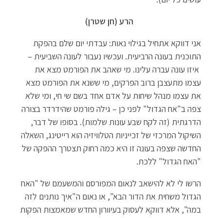
הרע (חן שטרן)
אני דווקא אתחיל בגילוי נאות: עבדתי יום שלם בהפקת
התוכנית בעונה הרביעית. ועכשיו נעבור לעונה השביעית –
איזו עונה עברה עלינו. מי שאהב את הפורמט מצא את
עצמו מתעצבן ברוב הפרקים, מי ששנא את הפורמט מצא
את עצמו מנהל שיחות על אדם אחד בשם שי חי, ומי שלא
צפה ב"אח הגדול" לפני כן – גילה פורמט שהידרדר בצורה
הדרגתית (זה לקח שבע עונות שלמות). בסופו של דבר,
השיקול המרכזי של זכייניות הטלוויזיה הוא רייטינג, השאלה
החדשה שצפה בעונה זו היא כמה רחוק תצטרך ההפקה של
"האח הגדול" ללכת.
הרשו לי לא להישאב לנאום המפורסם והמשעמם של "האח
הגדול משחית את הדור הבא", או נאום ה"איך נותנים לזה
במה", אלא דווקא לעסוק בעיוורון החדש שמאמצות הפקות