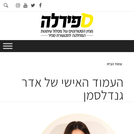
חי
instagram
youtube
twitter
facebook
בא
עמוד הבית
העמוד האישי של אדר
גנדלסמן