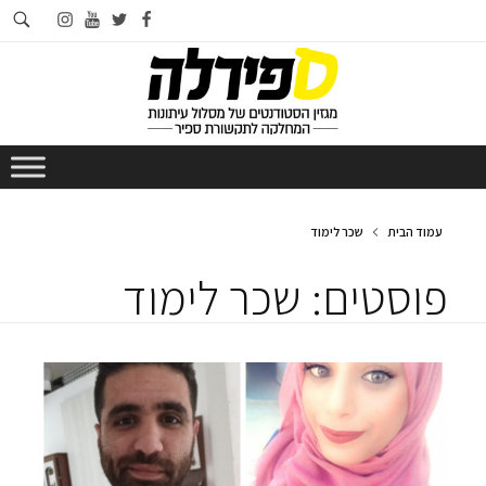
חי
instagram
youtube
twitter
facebook
בא
עמוד הבית
שכר לימוד
פוסטים: שכר לימוד