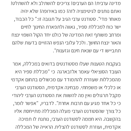
מדינה ערבית! הם הערבים! צריכים להשתלב ולא להשתלט!
ואתם נותנים לגיטימציה לזה! כמו באירופה! שלא יהיה
מאוחר מדי". סטודנט ערבי הגיב על תגובה זו:" כל הכבוד,
ישר כוח למכללת ספיר, גאווה ולתפארת החינוך לחיים
ומרחב משותף זאת המדינה של כולנו יחד הקול השפוי ינצח
והאור ינצח החושך. ולכל עלובי הנפש ההזויים בדעות שלהם
תתביישו די עם שנאת חינם וגזענות".
בעקבות הטענות שעלו מסטודנטים בדואים במכללה, אמר
העובד הסוציאלי עאמר אלזבארגה כי "מכללת ספיר היא
מהמכללות שעוזרת להתמודד עם מכשולים בתחום אקדמי
או כלכלי או משפחתי. מבחינה אקדמית, הסטודנט הערבי
מקבל תרגולים ואין מה להשוות את הסטודנט הערבי ליהודי
כי כל אחד מגיע עם תרבות אחרת". לדבריו, "אפשר לומר,
כל צורך שהסטודנט הערבי מעלה המכללה מתייחסת אליו
בהקשבה. היא חממה לסטודנט הערבי, נותנת לו תמיכה
אקדמית, ועוזרת לסטודנט להצליח. הראייה של המכללה