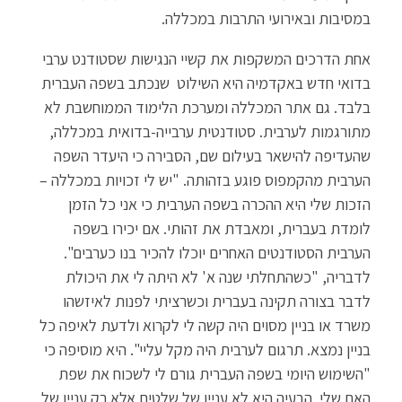
במסיבות ובאירועי התרבות במכללה.
אחת הדרכים המשקפות את קשיי הנגישות שסטודנט ערבי
בדואי חדש באקדמיה היא השילוט שנכתב בשפה העברית
בלבד. גם אתר המכללה ומערכת הלימוד הממוחשבת לא
מתורגמות לערבית. סטודנטית ערבייה-בדואית במכללה,
שהעדיפה להישאר בעילום שם, הסבירה כי היעדר השפה
הערבית מהקמפוס פוגע בזהותה. "יש לי זכויות במכללה –
הזכות שלי היא ההכרה בשפה הערבית כי אני כל הזמן
לומדת בעברית, ומאבדת את זהותי. אם יכירו בשפה
הערבית הסטודנטים האחרים יוכלו להכיר בנו כערבים".
לדבריה, "כשהתחלתי שנה א' לא היתה לי את היכולת
לדבר בצורה תקינה בעברית וכשרציתי לפנות לאיזשהו
משרד או בניין מסוים היה קשה לי לקרוא ולדעת לאיפה כל
בניין נמצא. תרגום לערבית היה מקל עליי". היא מוסיפה כי
"השימוש היומי בשפה העברית גורם לי לשכוח את שפת
האם שלי. הבעיה היא לא עניין של שלטים אלא רק עניין של