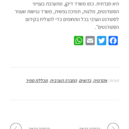
היא חברתית. כמו משרד דיקן, מתערבת בענייני
הסטודנטים, מלגות, תמיכה נפשית, משרד נגישות שעוזר
לסטודנט הערבי בכל התחומים כדי להצליח בקידום
הסטודנטים".
W
E
T
Fa
h
m
wi
ce
at
ail
tt
b
sA
er
o
p
o
תגיות:
אקדמיה
,
בדואים
,
החברה הערבית
,
מכללת ספיר
p
k
הכתבה הבאה
הכתבה הבאה