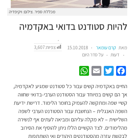
מכללת ספיר. צילום: ויקיפדיה
להיות סטודנט בדואי באקדמיה
צפיות:
3,607
מאת
קרם עומאר
15.10.2018
דעות
על סדר היום
W
E
T
Fa
h
m
wi
ce
החיים באקדמיה קשים עבור כל סטודנט שמגיע לאקדמיה,
at
ail
tt
b
אך הם קשים במיוחד עבור הסטודנט הערבי-בדואי שחווה
sA
er
o
קשיי שפה ומתקשה להעמיק בחומר הלימוד. דרישת ידיעת
p
o
השפה האנגלית – הנחשבת עבור הסטודנט הערבי לשפה
p
k
השלישית – לא מקלה עליהם ומביאה לעתים אף לנשירה
מהלימודים. לצד הקשיים הללו ניתן להוסיף את הסירוב
לבקשת עזרה מהסטודנטים היהודים ואי השתתפות