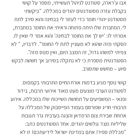
אבו ע'רארה, סטודנט לניהול תעשייתי, מספר על קושי
בקבלת עזרה מסטודנטים יהודים במכללה. "ביקשתי
מסטודנט יהודי חומר כדי לעזור לי בבחינה והוא סירב לתת
לי. המחברת שלו היתה פתוחה וראיתי את החומר במחברת,
אמרתי לו: 'יש לך את החומר לבחינה' והוא אמר לי שאין לו.
הסקתי מזה שהוא לא מעוניין לתת לי החומר". לדבריו, " לא
צפיתי למשהו גדול, זה המצב היום, ואין מנוס מזה".
הסטודנטית מספרת כי לא נתקלה בסירוב אך חששה לבקש
סיוע – מחשש שתסורב.
קושי נוסף מגיע בדמות אורח החיים התרבותי בקמפוס.
לסטודנט הערבי מוצעים מעט מאוד אירועי תרבות, בידור
ופנאי – המשפיעים על תחושת השייכות שלו במכללה. אירוע
תרבותי חריג שפורסם בעמוד הפייסבוק של המכללה על
ארוחת שבירת צום הרמדאן והצגה בערבית גרר תגובות
שליליות מצד גולשים יהודים. אחד הסטודנטים כתב:
"מכללת ספיר! אתם במדינת ישראל לידיעתכם! זו לא