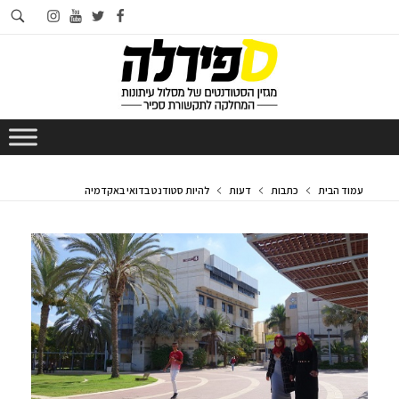
חי
instagram
youtube
twitter
facebook
בא
עמוד הבית
כתבות
דעות
להיות סטודנט בדואי באקדמיה